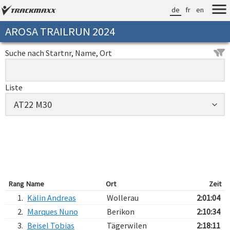
de
fr
en
AROSA TRAILRUN 2024
Suche nach Startnr, Name, Ort
Liste
Rang
Name
Ort
Zeit
1.
Kälin Andreas
Wollerau
2:01:04
2.
Marques Nuno
Berikon
2:10:34
3.
Beisel Tobias
Tägerwilen
2:18:11