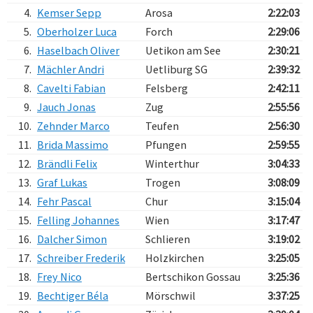
4.
Kemser Sepp
Arosa
2:22:03
5.
Oberholzer Luca
Forch
2:29:06
6.
Haselbach Oliver
Uetikon am See
2:30:21
7.
Mächler Andri
Uetliburg SG
2:39:32
8.
Cavelti Fabian
Felsberg
2:42:11
9.
Jauch Jonas
Zug
2:55:56
10.
Zehnder Marco
Teufen
2:56:30
11.
Brida Massimo
Pfungen
2:59:55
12.
Brändli Felix
Winterthur
3:04:33
13.
Graf Lukas
Trogen
3:08:09
14.
Fehr Pascal
Chur
3:15:04
15.
Felling Johannes
Wien
3:17:47
16.
Dalcher Simon
Schlieren
3:19:02
17.
Schreiber Frederik
Holzkirchen
3:25:05
18.
Frey Nico
Bertschikon Gossau
3:25:36
19.
Bechtiger Béla
Mörschwil
3:37:25