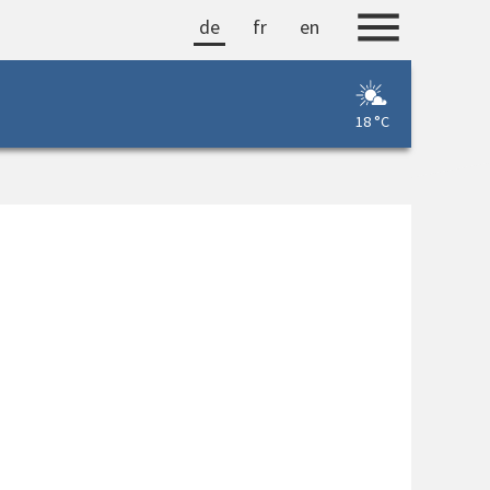
de
fr
en
18 °C