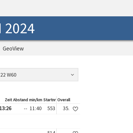
 2024
GeoView
Zeit
Abstand
min/km
Startnr
Overall
:13:26
--
11:40
553
35.
514