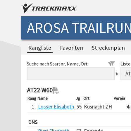
AROSA TRAILRUN
Rangliste
Favoriten
Streckenplan
Suche nach Startnr, Name, Ort
Liste
in
AT22 W60
Rang
Name
Jg
Ort
Verein
1.
Losser Elisabeth
55
Küsnacht ZH
4
DNS
Bieri Elisabeth
63
Ennenda