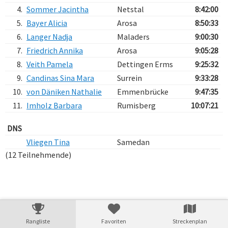
4.
Sommer Jacintha
Netstal
8:42:00
5.
Bayer Alicia
Arosa
8:50:33
6.
Langer Nadja
Maladers
9:00:30
7.
Friedrich Annika
Arosa
9:05:28
8.
Veith Pamela
Dettingen Erms
9:25:32
9.
Candinas Sina Mara
Surrein
9:33:28
10.
von Däniken Nathalie
Emmenbrücke
9:47:35
11.
Imholz Barbara
Rumisberg
10:07:21
DNS
Vliegen Tina
Samedan
(12 Teilnehmende)
Verarbeitungszeit: 6ms
Rangliste
Favoriten
Streckenplan