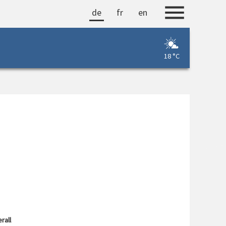
de
fr
en
18 °C
rall