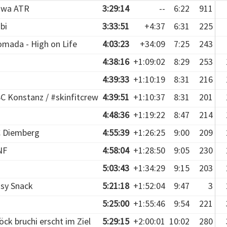
owa ATR
3:29:14
--
6:22
911
bi
3:33:51
+4:37
6:31
225
mada - High on Life
4:03:23
+34:09
7:25
243
4:38:16
+1:09:02
8:29
253
4:39:33
+1:10:19
8:31
216
C Konstanz / #skinfitcrew
4:39:51
+1:10:37
8:31
201
4:48:36
+1:19:22
8:47
214
 Diemberg
4:55:39
+1:26:25
9:00
209
NF
4:58:04
+1:28:50
9:05
230
5:03:43
+1:34:29
9:15
203
sy Snack
5:21:18
+1:52:04
9:47
3
5:25:00
+1:55:46
9:54
221
öck bruchi erscht im Ziel
5:29:15
+2:00:01
10:02
280