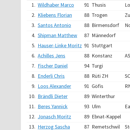
1.
Wildhaber Marco
91
Thusis
L
2.
Kliebens Florian
88
Trogen
Zu
3.
Santos Antonio
88
Birmensdorf
No
4.
Shipman Matthew
87
Männedorf
5.
Hauser-Linke Moritz
91
Stuttgart
6.
Achilles Jens
88
Konstanz
AS
7.
Fischer Daniel
94
Turgi
8.
Enderli Chris
88
Rüti ZH
SC
9.
Loos Alexander
91
Göfis
R
10.
Brändli Dieter
89
Winterthur
11.
Beres Yannick
93
Ulm
Ea
12.
Jonasch Moritz
89
Ebnat-Kappel
13.
Herzog Sascha
87
Remetschwil
St