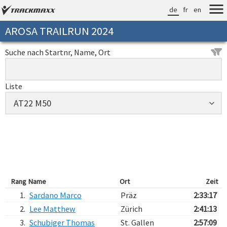
de
fr
en
AROSA TRAILRUN 2024
Suche nach Startnr, Name, Ort
Liste
Rang
Name
Ort
Zeit
1.
Sardano Marco
Präz
2:33:17
2.
Lee Matthew
Zürich
2:41:13
3.
Schubiger Thomas
St. Gallen
2:57:09