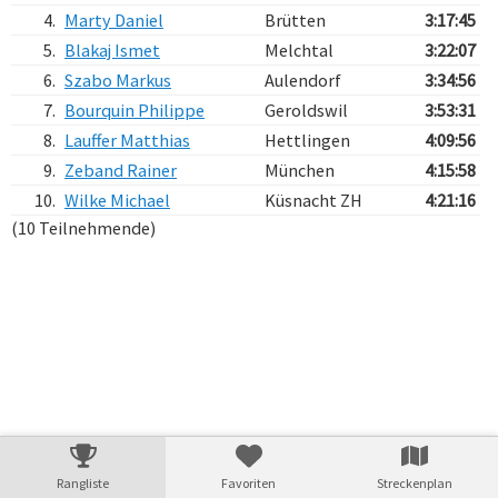
4.
Marty Daniel
Brütten
3:17:45
5.
Blakaj Ismet
Melchtal
3:22:07
6.
Szabo Markus
Aulendorf
3:34:56
7.
Bourquin Philippe
Geroldswil
3:53:31
8.
Lauffer Matthias
Hettlingen
4:09:56
9.
Zeband Rainer
München
4:15:58
10.
Wilke Michael
Küsnacht ZH
4:21:16
(10 Teilnehmende)
Verarbeitungszeit: 5ms
Rangliste
Favoriten
Streckenplan