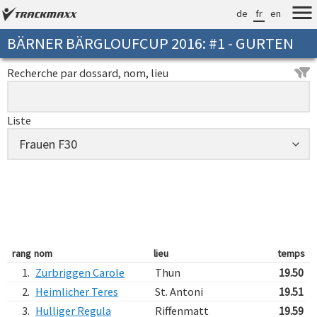
de
fr
en
BÄRNER BÄRGLOUFCUP 2016: #1 - GURTEN
Recherche par dossard, nom, lieu
Liste
rang
nom
lieu
temps
1.
Zurbriggen Carole
Thun
19.50
2.
Heimlicher Teres
St. Antoni
19.51
3.
Hulliger Regula
Riffenmatt
19.59