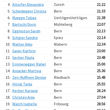
4.
Altorfer Alexandra
Zürich
21.22
5.
Scheidegger Christa
Bern
21.33
6.
Ruegge Tabea
UettligenUettligen
21.38
7.
Bärtschi Doris
Mühleberg
22.07
8.
Eggleston Sarah
Bern
22.13
9.
Schärer Sandra
Spiez
22.14
10.
Matter Aiko
Wabern
22.34
11.
Saner Kathrin
Bern
23.00
12.
Gerber Paula
Bern
23.48
13.
Emmenegger Rahel
Bern
25.00
14.
Amacker Martina
Bern
25.36
15.
Zen-Ruffinen Denise
Riedbach
25.48
16.
Hirsig Tanja
Bern
25.55
17.
Kerber Kariane
Bern
26.24
18.
Christen Anja
Bern
27.04
19.
Walch Isabelle
Fribourg
28.56