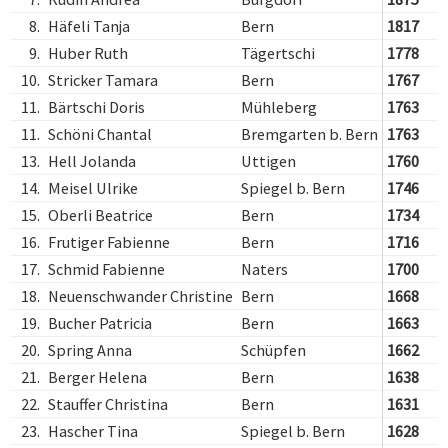
8.
Häfeli Tanja
Bern
1817
9.
Huber Ruth
Tägertschi
1778
10.
Stricker Tamara
Bern
1767
11.
Bärtschi Doris
Mühleberg
1763
11.
Schöni Chantal
Bremgarten b. Bern
1763
13.
Hell Jolanda
Uttigen
1760
14.
Meisel Ulrike
Spiegel b. Bern
1746
15.
Oberli Beatrice
Bern
1734
16.
Frutiger Fabienne
Bern
1716
17.
Schmid Fabienne
Naters
1700
18.
Neuenschwander Christine
Bern
1668
19.
Bucher Patricia
Bern
1663
20.
Spring Anna
Schüpfen
1662
21.
Berger Helena
Bern
1638
22.
Stauffer Christina
Bern
1631
23.
Hascher Tina
Spiegel b. Bern
1628