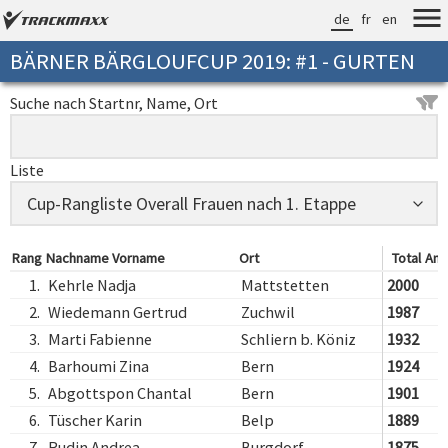
de
fr
en
BÄRNER BÄRGLOUFCUP 2019: #1 - GURTEN
Suche nach Startnr, Name, Ort
Liste
Rang
Nachname Vorname
Ort
Total
Anz
1.
Kehrle Nadja
Mattstetten
2000
2.
Wiedemann Gertrud
Zuchwil
1987
3.
Marti Fabienne
Schliern b. Köniz
1932
4.
Barhoumi Zina
Bern
1924
5.
Abgottspon Chantal
Bern
1901
6.
Tüscher Karin
Belp
1889
7.
Rudin Andrea
Burgdorf
1875