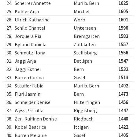
24.
Scherrer Annette
Muri b. Bern
1625
25.
Kohler Anja
Mirchel
1605
26.
Ulrich Katharina
Worb
1601
27.
Schild Chantal
Unterseen
1596
28.
Jorquera Pia
Bremgarten
1583
29.
Byland Daniela
Zollikofen
1557
30.
Schmutz Ilona
Steffisburg
1556
31.
Jaggi Anja
Detligen
1547
32.
Jaggi Esther
Bern
1532
33.
Burren Corina
Gasel
1513
34.
Stauffer Fabia
Muri b. Bern
1492
35.
Fluri Jasmin
Bern
1473
36.
Schneider Denise
Hilterfingen
1456
37.
Wyss Priscilla
Riggisberg
1447
38.
Zen-Ruffinen Denise
Riedbach
1440
39.
Kobel Beatrice
Ittigen
1422
40.
Burren Melanie
Gasel
1405