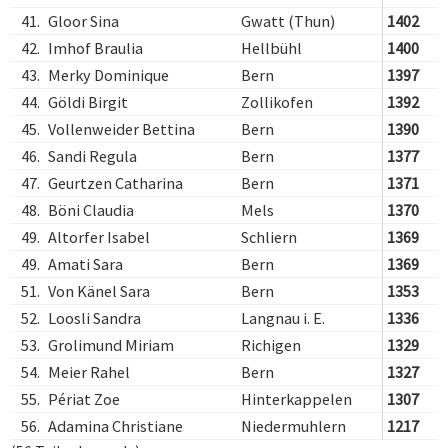
41.
Gloor Sina
Gwatt (Thun)
1402
42.
Imhof Braulia
Hellbühl
1400
43.
Merky Dominique
Bern
1397
44.
Göldi Birgit
Zollikofen
1392
45.
Vollenweider Bettina
Bern
1390
46.
Sandi Regula
Bern
1377
47.
Geurtzen Catharina
Bern
1371
48.
Böni Claudia
Mels
1370
49.
Altorfer Isabel
Schliern
1369
49.
Amati Sara
Bern
1369
51.
Von Känel Sara
Bern
1353
52.
Loosli Sandra
Langnau i. E.
1336
53.
Grolimund Miriam
Richigen
1329
54.
Meier Rahel
Bern
1327
55.
Périat Zoe
Hinterkappelen
1307
56.
Adamina Christiane
Niedermuhlern
1217