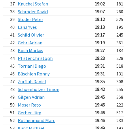
37.
Knuchel Stefan
19:02
181
38.
Schröder David
19:07
260
39.
Studer Peter
19:12
525
40.
Lanz Yves
19:13
195
41.
Schild Olivier
19:17
245
42.
Gehri Adrian
19:19
361
43.
Koch Markus
19:27
184
44.
Pfister Christoph
19:28
228
45.
Torriani Diego
19:31
518
46.
Büschlen Ronny
19:31
131
47.
Zurflüh Daniel
19:35
308
48.
Schoenholzer Timon
19:42
255
49.
Gilgen Adrian
19:45
358
50.
Moser Reto
19:46
222
51.
Gerber Jürg
19:46
517
52.
Röthenmund Marc
19:46
233
53.
Kunz Michael
19:49
192