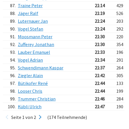
87.
Traine Peter
21:14
429
88.
Jäger Ralf
21:19
526
89.
Luternauer Jan
21:24
203
90.
Vogel Stefan
21:24
292
91.
Moosmann Peter
21:30
220
92.
Zufferey Jonathan
21:30
354
93.
Lauber Emanuel
21:33
196
94.
Vogel Adrian
21:34
291
95.
Schwendimann Kaspar
21:37
264
96.
Ziegler Alain
21:42
305
97.
Bütikofer René
21:44
133
98.
Looser Chris
21:44
199
99.
Trummer Christian
21:46
284
100.
Kübli Ulrich
21:47
190
Seite 1 von 2
(174 Teilnehmende)
Verarbeitungszeit: 9ms