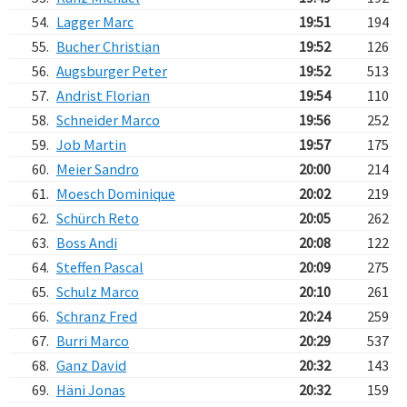
54.
Lagger Marc
19:51
194
55.
Bucher Christian
19:52
126
56.
Augsburger Peter
19:52
513
57.
Andrist Florian
19:54
110
58.
Schneider Marco
19:56
252
59.
Job Martin
19:57
175
60.
Meier Sandro
20:00
214
61.
Moesch Dominique
20:02
219
62.
Schürch Reto
20:05
262
63.
Boss Andi
20:08
122
64.
Steffen Pascal
20:09
275
65.
Schulz Marco
20:10
261
66.
Schranz Fred
20:24
259
67.
Burri Marco
20:29
537
68.
Ganz David
20:32
143
69.
Häni Jonas
20:32
159