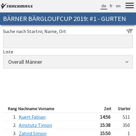
de
fr
en
BÄRNER BÄRGLOUFCUP 2019: #1 - GURTEN
Suche nach Startnr, Name, Ort
Liste
Rang
Nachname Vorname
Zeit
Startnr
1.
Kuert Fabian
14:56
511
2.
Amstutz Timon
15:38
350
3.
Zahnd Simon
15:50
1