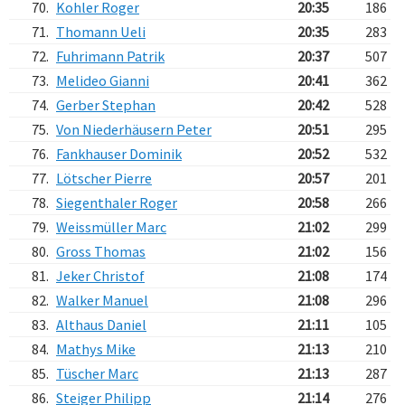
70.
Kohler Roger
20:35
186
71.
Thomann Ueli
20:35
283
72.
Fuhrimann Patrik
20:37
507
73.
Melideo Gianni
20:41
362
74.
Gerber Stephan
20:42
528
75.
Von Niederhäusern Peter
20:51
295
76.
Fankhauser Dominik
20:52
532
77.
Lötscher Pierre
20:57
201
78.
Siegenthaler Roger
20:58
266
79.
Weissmüller Marc
21:02
299
80.
Gross Thomas
21:02
156
81.
Jeker Christof
21:08
174
82.
Walker Manuel
21:08
296
83.
Althaus Daniel
21:11
105
84.
Mathys Mike
21:13
210
85.
Tüscher Marc
21:13
287
86.
Steiger Philipp
21:14
276