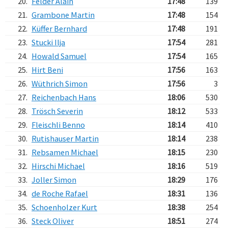
20.
Felder Alain
17:48
139
21.
Grambone Martin
17:48
154
22.
Küffer Bernhard
17:48
191
23.
Stucki Ilja
17:54
281
24.
Howald Samuel
17:54
165
25.
Hirt Beni
17:56
163
26.
Wüthrich Simon
17:56
3
27.
Reichenbach Hans
18:06
530
28.
Trösch Severin
18:12
533
29.
Fleischli Benno
18:14
410
30.
Rutishauser Martin
18:14
238
31.
Rebsamen Michael
18:15
230
32.
Hirschi Michael
18:16
519
33.
Joller Simon
18:29
176
34.
de Roche Rafael
18:31
136
35.
Schoenholzer Kurt
18:38
254
36.
Steck Oliver
18:51
274