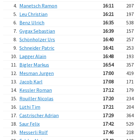
4.
Manetsch Ramon
16:11
207
5.
Leu Christian
16:21
197
6.
Benz Ulrich
16:35
538
7.
Gygax Sebastian
16:39
157
8.
Schönholzer Urs
16:40
257
9.
Schneider Patric
16:41
253
10.
Lagger Alain
16:48
193
11.
Bigler Markus
16:54
357
12.
Mesman Jurgen
17:00
419
13.
Jacob Karl
17:08
171
14.
Kessler Roman
17:12
179
15.
Rouiller Nicolas
17:20
234
16.
Lüthi Tim
17:21
204
17.
Castrischer Adrian
17:29
364
18.
Saur Felix
17:42
529
19.
Messerli Rolf
17:46
218