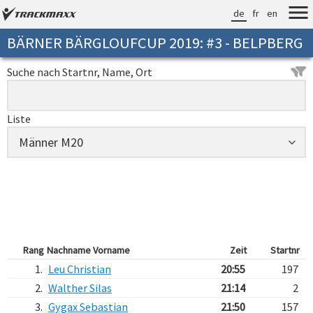
de
fr
en
BÄRNER BÄRGLOUFCUP 2019: #3 - BELPBERG
Suche nach Startnr, Name, Ort
Liste
Rang
Nachname Vorname
Zeit
Startnr
1.
Leu Christian
20:55
197
2.
Walther Silas
21:14
2
3.
Gygax Sebastian
21:50
157