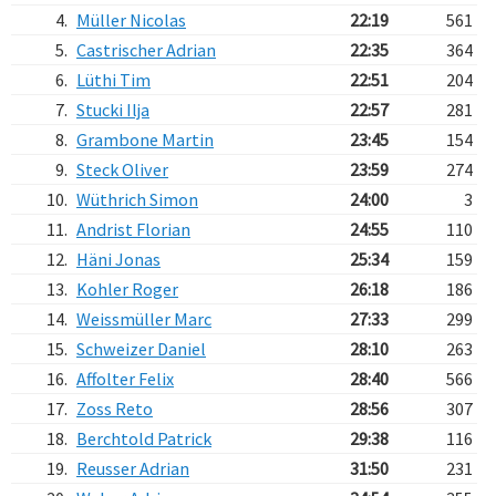
4.
Müller Nicolas
22:19
561
5.
Castrischer Adrian
22:35
364
6.
Lüthi Tim
22:51
204
7.
Stucki Ilja
22:57
281
8.
Grambone Martin
23:45
154
9.
Steck Oliver
23:59
274
10.
Wüthrich Simon
24:00
3
11.
Andrist Florian
24:55
110
12.
Häni Jonas
25:34
159
13.
Kohler Roger
26:18
186
14.
Weissmüller Marc
27:33
299
15.
Schweizer Daniel
28:10
263
16.
Affolter Felix
28:40
566
17.
Zoss Reto
28:56
307
18.
Berchtold Patrick
29:38
116
19.
Reusser Adrian
31:50
231