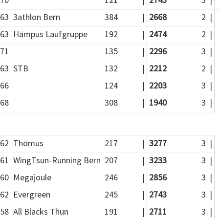
63
3athlon Bern
384
|
2668
2
|
63
Hämpus Laufgruppe
192
|
2474
2
|
71
135
|
2296
3
|
63
STB
132
|
2212
2
|
66
124
|
2203
3
|
68
308
|
1940
3
|
62
Thömus
217
|
3277
3
|
61
WingTsun-Running Bern
207
|
3233
3
|
60
Megajoule
246
|
2856
3
|
62
Evergreen
245
|
2743
3
|
58
All Blacks Thun
191
|
2711
3
|