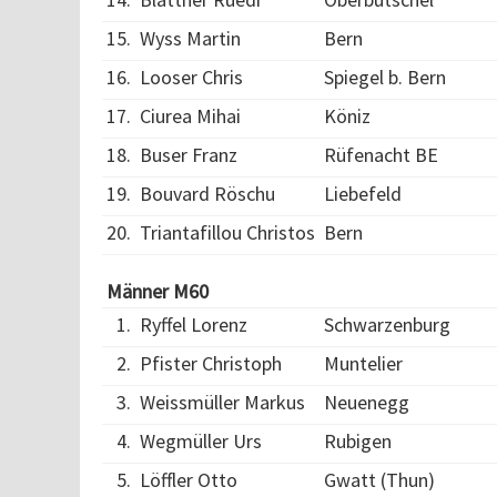
15.
Wyss Martin
Bern
16.
Looser Chris
Spiegel b. Bern
17.
Ciurea Mihai
Köniz
18.
Buser Franz
Rüfenacht BE
19.
Bouvard Röschu
Liebefeld
20.
Triantafillou Christos
Bern
Männer M60
1.
Ryffel Lorenz
Schwarzenburg
2.
Pfister Christoph
Muntelier
3.
Weissmüller Markus
Neuenegg
4.
Wegmüller Urs
Rubigen
5.
Löffler Otto
Gwatt (Thun)