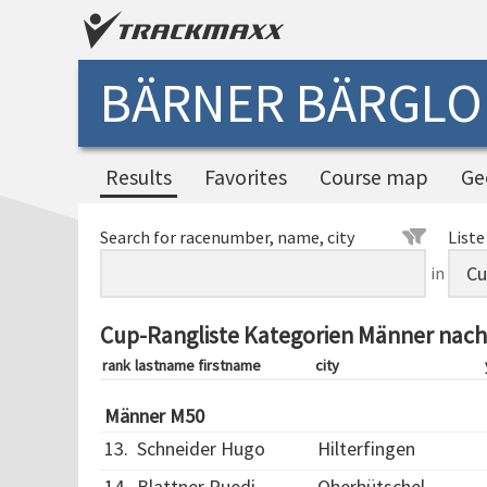
BÄRNER BÄRGLOU
Results
Favorites
Course map
Ge
Search for racenumber, name, city
Liste
in
Cup-Rangliste Kategorien Männer nach
rank
lastname firstname
city
Männer M50
13.
Schneider Hugo
Hilterfingen
14.
Blattner Ruedi
Oberbütschel