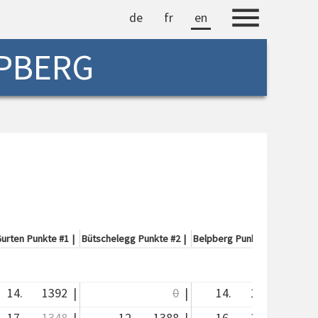
de
fr
en
LPBERG
urten
Punkte #1
|
Bütschelegg
Punkte #2
|
Belpberg
Punkte #3
|
Bantig
14.
1392
|
0
|
14.
1415
|
17.
1348
|
12.
1388
|
16.
1355
|