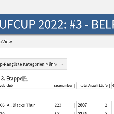
FCUP 2022: #3 - BE
oView
 3. Etappe
yob
club
racenumber
|
total
Anzahl Läufe
|
G
66
All Blacks Thun
223
|
2807
2
|
70
121
|
2743
3
|