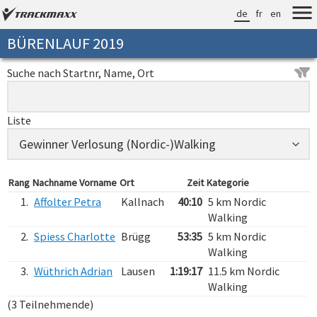
de
fr
en
BÜRENLAUF 2019
Suche nach Startnr, Name, Ort
Liste
Rang
Nachname Vorname
Ort
Zeit
Kategorie
1.
Affolter Petra
Kallnach
40:10
5 km Nordic
Walking
2.
Spiess Charlotte
Brügg
53:35
5 km Nordic
Walking
3.
Wüthrich Adrian
Lausen
1:19:17
11.5 km Nordic
Walking
(3 Teilnehmende)
Verarbeitungszeit: 14ms