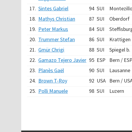
17.
Sintes Gabriel
94
SUI
Montezill
18.
Mathys Christian
87
SUI
Oberdorf
19.
Peter Markus
84
SUI
Steffisbur
20.
Trummer Stefan
86
SUI
Krattigen
21.
Gmür Chrigi
88
SUI
Spiegel b.
22.
Gamazo Tejero Javier
95
ESP
Bern / ES
23.
Planès Gaël
90
SUI
Lausanne
24.
Brown T-Roy
92
USA
Bern / US
25.
Polli Manuele
98
SUI
Luzern
Verarbeitungszeit: 50ms