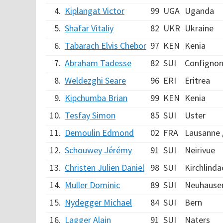
4.
Kiplangat Victor
99
UGA
Uganda
5.
Shafar Vitaliy
82
UKR
Ukraine
6.
Tabarach Elvis Chebor
97
KEN
Kenia
7.
Abraham Tadesse
82
SUI
Configno
8.
Weldezghi Seare
96
ERI
Eritrea
9.
Kipchumba Brian
99
KEN
Kenia
10.
Tesfay Simon
85
SUI
Uster
11.
Demoulin Edmond
02
FRA
Lausanne 
12.
Schouwey Jérémy
91
SUI
Neirivue
13.
Christen Julien Daniel
98
SUI
Kirchlinda
14.
Müller Dominic
89
SUI
Neuhausen
15.
Nydegger Michael
84
SUI
Bern
16.
Lagger Alain
91
SUI
Naters