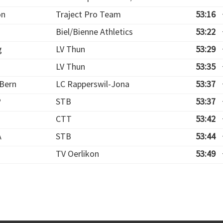
on
Traject Pro Team
53:16
Biel/Bienne Athletics
53:22
g
LV Thun
53:29
LV Thun
53:35
 Bern
LC Rapperswil-Jona
53:37
P
STB
53:37
CTT
53:42
A
STB
53:44
TV Oerlikon
53:49