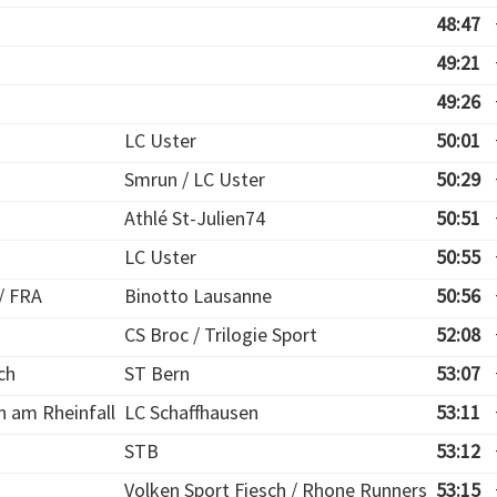
48:47
49:21
49:26
n
LC Uster
50:01
Smrun / LC Uster
50:29
Athlé St-Julien74
50:51
LC Uster
50:55
/ FRA
Binotto Lausanne
50:56
CS Broc / Trilogie Sport
52:08
ch
ST Bern
53:07
 am Rheinfall
LC Schaffhausen
53:11
STB
53:12
Volken Sport Fiesch / Rhone Runners
53:15