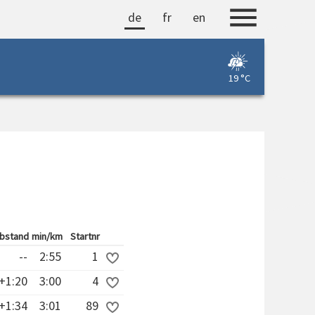
de
fr
en
19 °C
bstand
min/km
Startnr
--
2:55
1
+1:20
3:00
4
+1:34
3:01
89