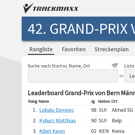
42. GRAND-PRIX
Rangliste
Favoriten
Streckenplan
Suche nach Startnr, Name, Ort
Liste
in
Leaderboard Grand-Prix von Bern Män
Rang
Name
Jg
Nation
Ort
1.
Lobalu Dominic
98
SUI
Abtwil SG
2.
Kyburz Matthias
90
SUI
Belp
3.
Kibet Kevin
02
KEN
Kenia