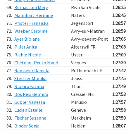
69.
Bernasconi Mery
Riva San Vitale
1:26:25
70.
Mannhart Hermine
Naters
1:26:45
71.
Pfister Franziska
Jegenstorf
1:26:57
72.
Waeber Caroline
Avry-sur-Matran
1:26:59
73.
Ayer Bibiane
Avry-devant-Pont
1:27:06
74.
Piller Anita
Alterswil FR
1:27:08
75.
Riehle Nicole
Uster
1:27:09
76.
Chételat-Peuto Maud
Vicques
1:27:30
77.
Ramseier Daniela
Röthenbach i. E.
1:27:42
78.
Stettler Monika
Jeuss
1:27:45
79.
Ribeiro Fatima
Thun
1:27:49
80.
Dos Reis Belmira
Cressier NE
1:27:53
81.
Gubler Vanessa
Minusio
1:27:57
82.
Lucien Estelle
Genève
1:27:58
83.
Fischer Susanne
Uerkheim
1:27:59
84.
Binder Sonja
Heiden
1:28:07