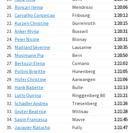
20.
Roncari Ilenia
Mendrisio
1:20:06
21.
Carvalho Conceiçao
Fribourg
1:20:12
22.
Kurzen Christine
Dürrenroth
1:20:15
23.
Anker Myrja
Busswil
1:20:31
24.
Peier Nicole
Blonay
1:20:31
25.
Maillard Séverine
Lausanne
1:20:35
26.
Mosimann Pia
Bern
1:20:50
27.
Bertozzi Elena
Comano
1:21:02
28.
Pollini Brigitte
Hünenberg
1:21:05
29.
Hofer Christine
Aarwangen
1:21:06
30.
Hank Babette
Bulle
1:21:13
31.
Lüthi Quirina
Ringgenberg BE
1:21:21
32.
Schädler Andrea
Triesenberg
1:21:26
33.
Grüter Beatrice
Willisau
1:21:28
34.
Sapin Francesca
Wavre
1:21:45
35.
Jacquier Natacha
Fully
1:21:47