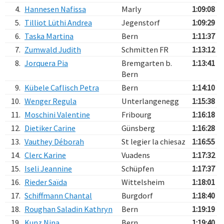
4.
Hannesen Nafissa
Marly
1:09:08
5.
Tilliot Lüthi Andrea
Jegenstorf
1:09:29
6.
Taska Martina
Bern
1:11:37
7.
Zumwald Judith
Schmitten FR
1:13:12
8.
Jorquera Pia
Bremgarten b.
1:13:41
Bern
9.
Kübele Caflisch Petra
Bern
1:14:10
10.
Wenger Regula
Unterlangenegg
1:15:38
11.
Moschini Valentine
Fribourg
1:16:18
12.
Dietiker Carine
Günsberg
1:16:28
13.
Vauthey Déborah
St legier la chiesaz
1:16:55
14.
Clerc Karine
Vuadens
1:17:32
15.
Iseli Jeannine
Schüpfen
1:17:37
16.
Rieder Saïda
Wittelsheim
1:18:01
17.
Schiffmann Chantal
Burgdorf
1:18:40
18.
Roughan Saladin Kathryn
Bern
1:19:19
19.
Kunz Nina
Bern
1:19:40