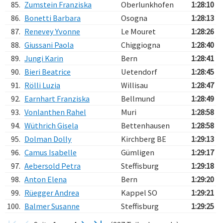
85.
Zumstein Franziska
Oberlunkhofen
1:28:10
86.
Bonetti Barbara
Osogna
1:28:13
87.
Renevey Yvonne
Le Mouret
1:28:26
88.
Giussani Paola
Chiggiogna
1:28:40
89.
Jungi Karin
Bern
1:28:41
90.
Bieri Beatrice
Uetendorf
1:28:45
91.
Rölli Luzia
Willisau
1:28:47
92.
Earnhart Franziska
Bellmund
1:28:49
93.
Vonlanthen Rahel
Muri
1:28:58
94.
Wüthrich Gisela
Bettenhausen
1:28:58
95.
Dolman Dolly
Kirchberg BE
1:29:13
96.
Camus Isabelle
Gümligen
1:29:17
97.
Aebersold Petra
Steffisburg
1:29:18
98.
Anton Elena
Bern
1:29:20
99.
Rüegger Andrea
Kappel SO
1:29:21
100.
Balmer Susanne
Steffisburg
1:29:25