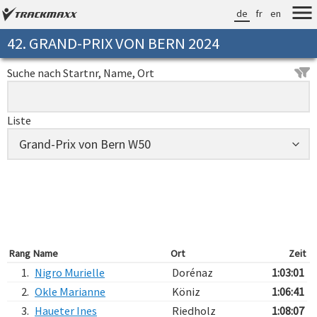
de
fr
en
42. GRAND-PRIX VON BERN 2024
Suche nach Startnr, Name, Ort
Liste
Rang
Name
Ort
Zeit
1.
Nigro Murielle
Dorénaz
1:03:01
2.
Okle Marianne
Köniz
1:06:41
3.
Haueter Ines
Riedholz
1:08:07