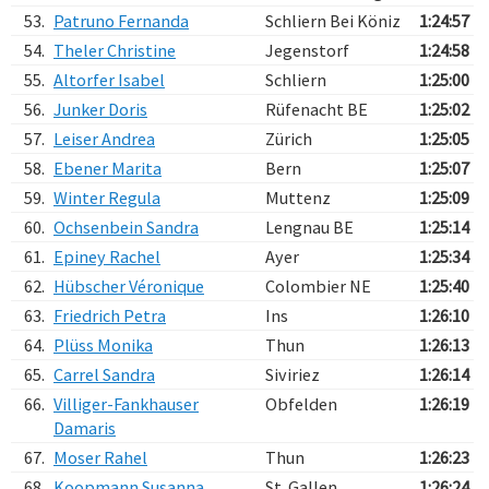
53.
Patruno Fernanda
Schliern Bei Köniz
1:24:57
54.
Theler Christine
Jegenstorf
1:24:58
55.
Altorfer Isabel
Schliern
1:25:00
56.
Junker Doris
Rüfenacht BE
1:25:02
57.
Leiser Andrea
Zürich
1:25:05
58.
Ebener Marita
Bern
1:25:07
59.
Winter Regula
Muttenz
1:25:09
60.
Ochsenbein Sandra
Lengnau BE
1:25:14
61.
Epiney Rachel
Ayer
1:25:34
62.
Hübscher Véronique
Colombier NE
1:25:40
63.
Friedrich Petra
Ins
1:26:10
64.
Plüss Monika
Thun
1:26:13
65.
Carrel Sandra
Siviriez
1:26:14
66.
Villiger-Fankhauser
Obfelden
1:26:19
Damaris
67.
Moser Rahel
Thun
1:26:23
68.
Koopmann Susanna
St. Gallen
1:26:24