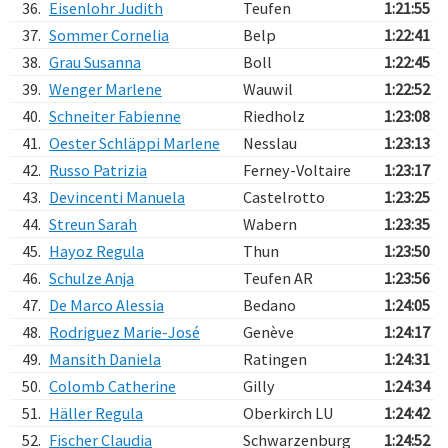
36.
Eisenlohr Judith
Teufen
1:21:55
37.
Sommer Cornelia
Belp
1:22:41
38.
Grau Susanna
Boll
1:22:45
39.
Wenger Marlene
Wauwil
1:22:52
40.
Schneiter Fabienne
Riedholz
1:23:08
41.
Oester Schläppi Marlene
Nesslau
1:23:13
42.
Russo Patrizia
Ferney-Voltaire
1:23:17
43.
Devincenti Manuela
Castelrotto
1:23:25
44.
Streun Sarah
Wabern
1:23:35
45.
Hayoz Regula
Thun
1:23:50
46.
Schulze Anja
Teufen AR
1:23:56
47.
De Marco Alessia
Bedano
1:24:05
48.
Rodriguez Marie-José
Genève
1:24:17
49.
Mansith Daniela
Ratingen
1:24:31
50.
Colomb Catherine
Gilly
1:24:34
51.
Häller Regula
Oberkirch LU
1:24:42
52.
Fischer Claudia
Schwarzenburg
1:24:52