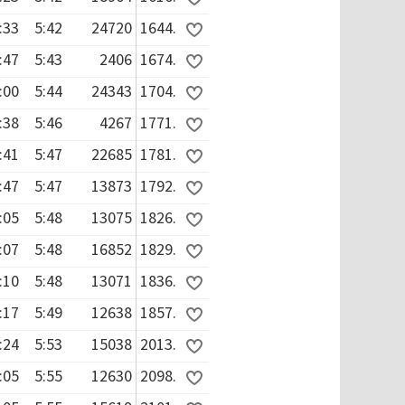
:33
5:42
24720
1644.
:47
5:43
2406
1674.
:00
5:44
24343
1704.
:38
5:46
4267
1771.
:41
5:47
22685
1781.
:47
5:47
13873
1792.
:05
5:48
13075
1826.
:07
5:48
16852
1829.
:10
5:48
13071
1836.
:17
5:49
12638
1857.
:24
5:53
15038
2013.
:05
5:55
12630
2098.