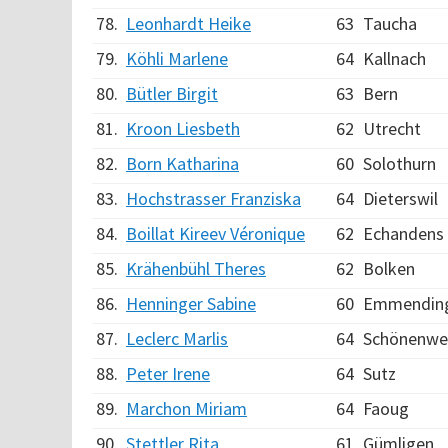
78.
Leonhardt Heike
63
Taucha
79.
Köhli Marlene
64
Kallnach
80.
Bütler Birgit
63
Bern
81.
Kroon Liesbeth
62
Utrecht
82.
Born Katharina
60
Solothurn
83.
Hochstrasser Franziska
64
Dieterswil
84.
Boillat Kireev Véronique
62
Echandens
85.
Krähenbühl Theres
62
Bolken
86.
Henninger Sabine
60
Emmendin
87.
Leclerc Marlis
64
Schönenwe
88.
Peter Irene
64
Sutz
89.
Marchon Miriam
64
Faoug
90.
Stettler Rita
61
Gümligen