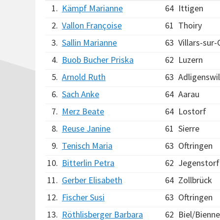
1.
Kämpf Marianne
64
Ittigen
2.
Vallon Françoise
61
Thoiry
3.
Sallin Marianne
63
Villars-sur
4.
Buob Bucher Priska
62
Luzern
5.
Arnold Ruth
63
Adligenswil
6.
Sach Anke
64
Aarau
7.
Merz Beate
64
Lostorf
8.
Reuse Janine
61
Sierre
9.
Tenisch Maria
63
Oftringen
10.
Bitterlin Petra
62
Jegenstorf
11.
Gerber Elisabeth
64
Zollbrück
12.
Fischer Susi
63
Oftringen
13.
Röthlisberger Barbara
62
Biel/Bienne