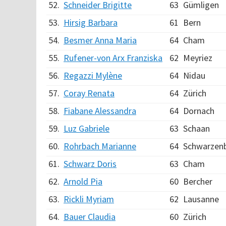
52.
Schneider Brigitte
63
Gümligen
53.
Hirsig Barbara
61
Bern
54.
Besmer Anna Maria
64
Cham
55.
Rufener-von Arx Franziska
62
Meyriez
56.
Regazzi Mylène
64
Nidau
57.
Coray Renata
64
Zürich
58.
Fiabane Alessandra
64
Dornach
59.
Luz Gabriele
63
Schaan
60.
Rohrbach Marianne
64
Schwarzen
61.
Schwarz Doris
63
Cham
62.
Arnold Pia
60
Bercher
63.
Rickli Myriam
62
Lausanne
64.
Bauer Claudia
60
Zürich