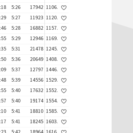
:18
5:26
17942
1106.
:29
5:27
11923
1120.
:46
5:28
16882
1157.
:55
5:29
12946
1169.
:35
5:31
21478
1245.
:50
5:36
20649
1408.
:09
5:37
12797
1446.
:48
5:39
14556
1529.
:55
5:40
17632
1552.
:57
5:40
19174
1554.
:10
5:41
18810
1585.
:17
5:41
18245
1603.
:23
5:42
18964
1616.