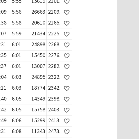
:05
5:55
15619
2101.
:09
5:56
26663
2109.
:38
5:58
20610
2165.
:07
5:59
21434
2225.
:31
6:01
24898
2268.
:35
6:01
15450
2276.
:37
6:01
13007
2282.
:04
6:03
24895
2322.
:11
6:03
18774
2342.
:40
6:05
14349
2398.
:42
6:05
15758
2403.
:49
6:06
15299
2413.
:31
6:08
11343
2473.