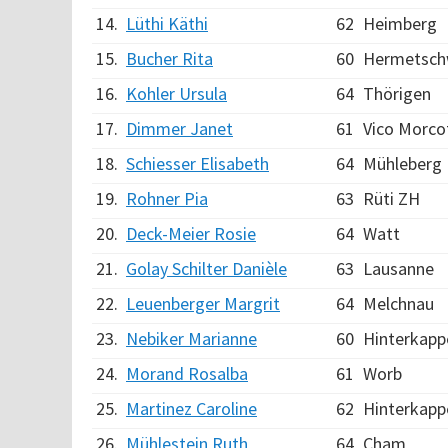
14.
Lüthi Käthi
62
Heimberg
15.
Bucher Rita
60
Hermetschw
16.
Kohler Ursula
64
Thörigen
17.
Dimmer Janet
61
Vico Morco
18.
Schiesser Elisabeth
64
Mühleberg
19.
Rohner Pia
63
Rüti ZH
20.
Deck-Meier Rosie
64
Watt
21.
Golay Schilter Danièle
63
Lausanne
22.
Leuenberger Margrit
64
Melchnau
23.
Nebiker Marianne
60
Hinterkapp
24.
Morand Rosalba
61
Worb
25.
Martinez Caroline
62
Hinterkapp
26.
Mühlestein Ruth
64
Cham