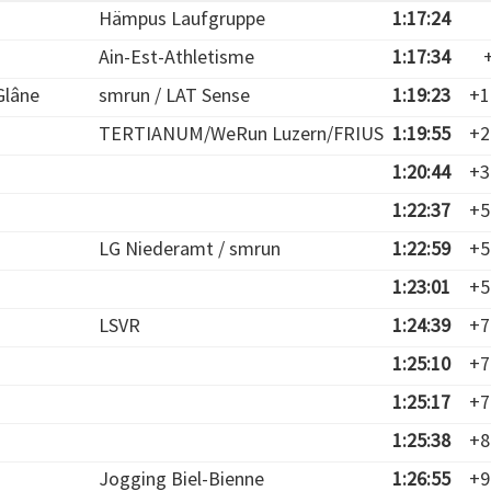
Hämpus Laufgruppe
1:17:24
Ain-Est-Athletisme
1:17:34
-Glâne
smrun / LAT Sense
1:19:23
+1
TERTIANUM/WeRun Luzern/FRIUS
1:19:55
+2
1:20:44
+3
1:22:37
+5
LG Niederamt / smrun
1:22:59
+5
1:23:01
+5
LSVR
1:24:39
+7
1:25:10
+7
1:25:17
+7
1:25:38
+8
Jogging Biel-Bienne
1:26:55
+9