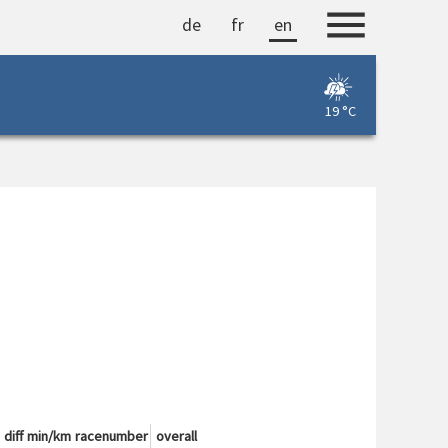
de
fr
en
19 °C
diff
min/km
racenumber
overall