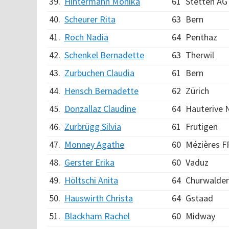
39.
Hintermann Monika
61
Stetten AG
40.
Scheurer Rita
63
Bern
41.
Roch Nadia
64
Penthaz
42.
Schenkel Bernadette
63
Therwil
43.
Zurbuchen Claudia
61
Bern
44.
Hensch Bernadette
62
Zürich
45.
Donzallaz Claudine
64
Hauterive 
46.
Zurbrügg Silvia
61
Frutigen
47.
Monney Agathe
60
Mézières F
48.
Gerster Erika
60
Vaduz
49.
Höltschi Anita
64
Churwalde
50.
Hauswirth Christa
64
Gstaad
51.
Blackham Rachel
60
Midway