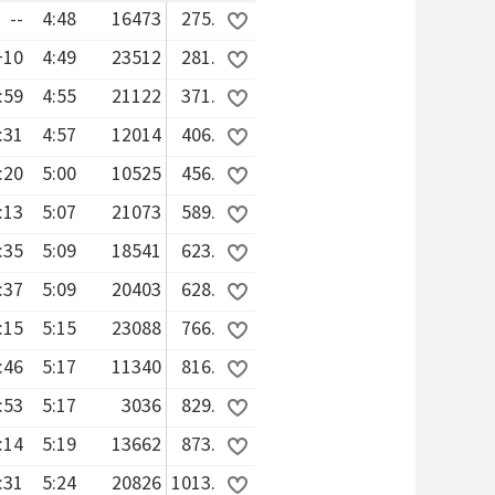
--
4:48
16473
275.
+10
4:49
23512
281.
:59
4:55
21122
371.
:31
4:57
12014
406.
:20
5:00
10525
456.
:13
5:07
21073
589.
:35
5:09
18541
623.
:37
5:09
20403
628.
:15
5:15
23088
766.
:46
5:17
11340
816.
:53
5:17
3036
829.
:14
5:19
13662
873.
:31
5:24
20826
1013.