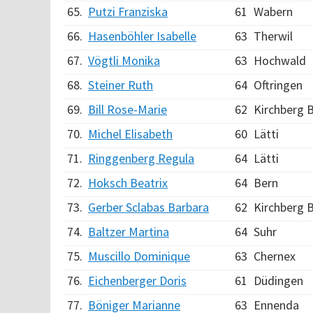
65.
Putzi Franziska
61
Wabern
66.
Hasenböhler Isabelle
63
Therwil
67.
Vögtli Monika
63
Hochwald
68.
Steiner Ruth
64
Oftringen
69.
Bill Rose-Marie
62
Kirchberg 
70.
Michel Elisabeth
60
Lätti
71.
Ringgenberg Regula
64
Lätti
72.
Hoksch Beatrix
64
Bern
73.
Gerber Sclabas Barbara
62
Kirchberg 
74.
Baltzer Martina
64
Suhr
75.
Muscillo Dominique
63
Chernex
76.
Eichenberger Doris
61
Düdingen
77.
Böniger Marianne
63
Ennenda