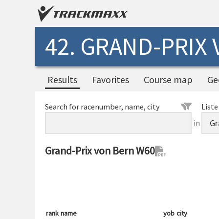
42. GRAND-PRIX
Results
Favorites
Course map
Ge
Search for racenumber, name, city
Liste
in
Grand-Prix von Bern W60
rank
name
yob
city