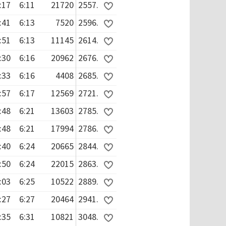
:17
6:11
21720
2557.
:41
6:13
7520
2596.
:51
6:13
11145
2614.
:30
6:16
20962
2676.
:33
6:16
4408
2685.
:57
6:17
12569
2721.
:48
6:21
13603
2785.
:48
6:21
17994
2786.
:40
6:24
20665
2844.
:50
6:24
22015
2863.
:03
6:25
10522
2889.
:27
6:27
20464
2941.
:35
6:31
10821
3048.