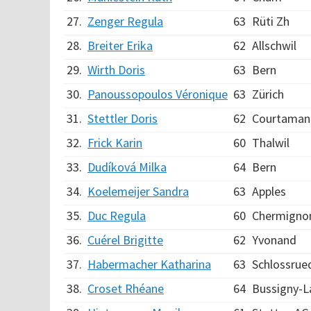
27.
Zenger Regula
63
Rüti Zh
28.
Breiter Erika
62
Allschwil
29.
Wirth Doris
63
Bern
30.
Panoussopoulos Véronique
63
Zürich
31.
Stettler Doris
62
Courtaman
32.
Frick Karin
60
Thalwil
33.
Dudíková Milka
64
Bern
34.
Koelemeijer Sandra
63
Apples
35.
Duc Regula
60
Chermigno
36.
Cuérel Brigitte
62
Yvonand
37.
Habermacher Katharina
63
Schlossrue
38.
Croset Rhéane
64
Bussigny-L