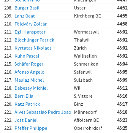
208.
Burger Basil
Uster
44:52
209.
Lanz Beat
Kirchberg BE
44:55
210.
Földváry Zoltán
44:58
211.
Egli Hanspeter
Wermatswil
45:02
212.
Blöchlinger Patrick
Thalwil
45:02
213.
Kyrtatas Nikolaos
Zürich
45:02
214.
Kuhn Pascal
Wallisellen
45:02
215.
Schäfer Roger
Schmerikon
45:04
216.
Afonso Angelo
Safenwil
45:05
217.
Maulaz Michel
Sulzbach
45:09
218.
Debesay Michiel
Wil
45:12
219.
Berri Elia
S. Vittore
45:16
220.
Katz Patrick
Binz
45:17
221.
Alves Sebastiao Pedro Joao
Männedorf
45:18
222.
Jost Daniel
Affoltern BE
45:23
223.
Pfeffer Philippe
Oberrohrdorf
45:25