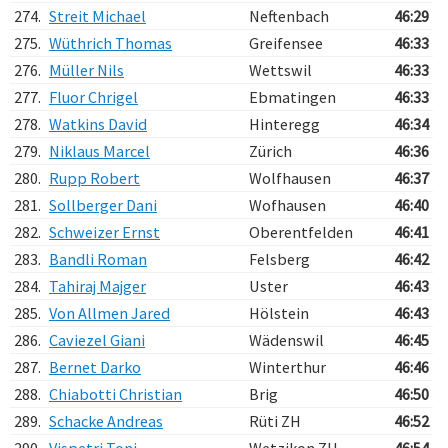
274.
Streit Michael
Neftenbach
46:29
275.
Wüthrich Thomas
Greifensee
46:33
276.
Müller Nils
Wettswil
46:33
277.
Fluor Chrigel
Ebmatingen
46:33
278.
Watkins David
Hinteregg
46:34
279.
Niklaus Marcel
Zürich
46:36
280.
Rupp Robert
Wolfhausen
46:37
281.
Sollberger Dani
Wofhausen
46:40
282.
Schweizer Ernst
Oberentfelden
46:41
283.
Bandli Roman
Felsberg
46:42
284.
Tahiraj Majger
Uster
46:43
285.
Von Allmen Jared
Hölstein
46:43
286.
Caviezel Giani
Wädenswil
46:45
287.
Bernet Darko
Winterthur
46:46
288.
Chiabotti Christian
Brig
46:50
289.
Schacke Andreas
Rüti ZH
46:52