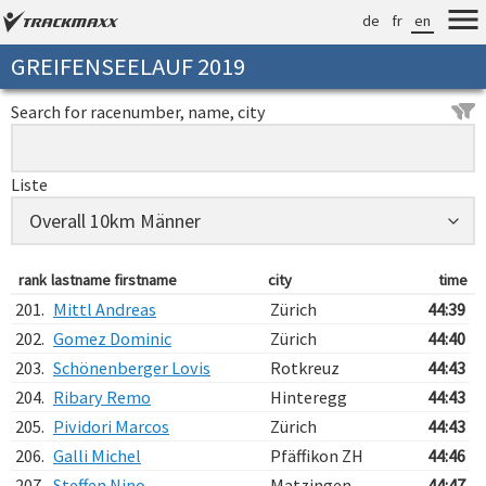
de
fr
en
GREIFENSEELAUF 2019
Search for racenumber, name, city
Liste
rank
lastname firstname
city
time
201.
Mittl Andreas
Zürich
44:39
202.
Gomez Dominic
Zürich
44:40
203.
Schönenberger Lovis
Rotkreuz
44:43
204.
Ribary Remo
Hinteregg
44:43
205.
Pividori Marcos
Zürich
44:43
206.
Galli Michel
Pfäffikon ZH
44:46
207.
Steffen Nino
Matzingen
44:47