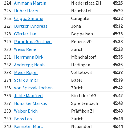
224.
Ammann Martin
Niederglatt ZH
45:26
225.
Huber Harry
Neuchâtel
45:29
226.
Crippa Simone
Carugate
45:32
227.
Durtschi Andreas
Jona
45:32
228.
Gürtler Jan
Boppelsen
45:33
229.
Pamplona Gustavo
Renens VD
45:33
230.
Weiss René
Zürich
45:33
231.
Herrmann Dirk
Mönchaltorf
45:36
232.
Anderegg Noah
Hedingen
45:36
233.
Meier Roger
Volketswil
45:38
234.
Stark Dimitri
Basel
45:39
235.
von Spiczak Jochen
Zürich
45:42
236.
Jehle Manfred
Kirchdorf AG
45:42
237.
Hunziker Markus
Spreitenbach
45:43
238.
Weber Erich
Pfäffikon ZH
45:43
239.
Boos Leo
Zürich
45:44
240.
Kempter Marc
Neuendorf
45:44