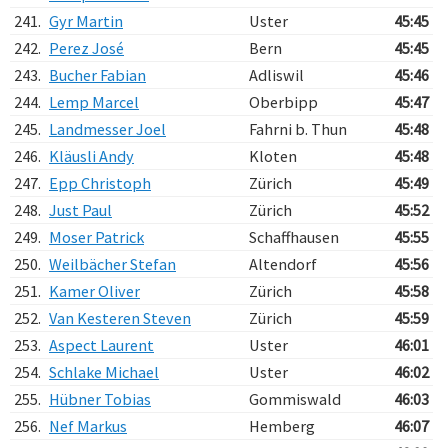
241.
Gyr Martin
Uster
45:45
242.
Perez José
Bern
45:45
243.
Bucher Fabian
Adliswil
45:46
244.
Lemp Marcel
Oberbipp
45:47
245.
Landmesser Joel
Fahrni b. Thun
45:48
246.
Kläusli Andy
Kloten
45:48
247.
Epp Christoph
Zürich
45:49
248.
Just Paul
Zürich
45:52
249.
Moser Patrick
Schaffhausen
45:55
250.
Weilbächer Stefan
Altendorf
45:56
251.
Kamer Oliver
Zürich
45:58
252.
Van Kesteren Steven
Zürich
45:59
253.
Aspect Laurent
Uster
46:01
254.
Schlake Michael
Uster
46:02
255.
Hübner Tobias
Gommiswald
46:03
256.
Nef Markus
Hemberg
46:07