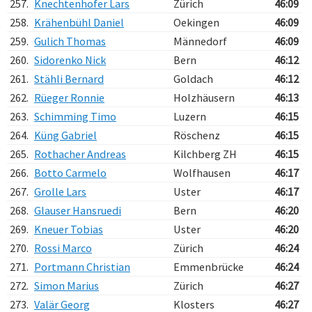
257.
Knechtenhofer Lars
Zürich
46:09
258.
Krähenbühl Daniel
Oekingen
46:09
259.
Gulich Thomas
Männedorf
46:09
260.
Sidorenko Nick
Bern
46:12
261.
Stähli Bernard
Goldach
46:12
262.
Rüeger Ronnie
Holzhäusern
46:13
263.
Schimming Timo
Luzern
46:15
264.
Küng Gabriel
Röschenz
46:15
265.
Rothacher Andreas
Kilchberg ZH
46:15
266.
Botto Carmelo
Wolfhausen
46:17
267.
Grolle Lars
Uster
46:17
268.
Glauser Hansruedi
Bern
46:20
269.
Kneuer Tobias
Uster
46:20
270.
Rossi Marco
Zürich
46:24
271.
Portmann Christian
Emmenbrücke
46:24
272.
Simon Marius
Zürich
46:27
273.
Valär Georg
Klosters
46:27