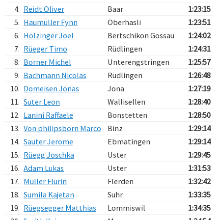
4.
Reidt Oliver
Baar
1:23:15
5.
Haumüller Fynn
Oberhasli
1:23:51
6.
Holzinger Joel
Bertschikon Gossau
1:24:02
7.
Rüeger Timo
Rüdlingen
1:24:31
8.
Borner Michel
Unterengstringen
1:25:57
9.
Bachmann Nicolas
Rüdlingen
1:26:48
10.
Domeisen Jonas
Jona
1:27:19
11.
Suter Leon
Wallisellen
1:28:40
12.
Lanini Raffaele
Bonstetten
1:28:50
13.
Von philipsborn Marco
Binz
1:29:14
14.
Sauter Jerome
Ebmatingen
1:29:14
15.
Rüegg Joschka
Uster
1:29:45
16.
Adam Lukas
Uster
1:31:53
17.
Müller Flurin
Flerden
1:32:42
18.
Sumila Kajetan
Suhr
1:33:35
19.
Rüegsegger Matthias
Lommiswil
1:34:35