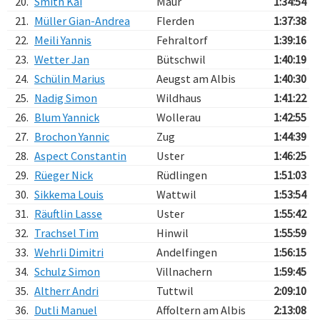
20.
Smith Kai
Maur
1:34:54
21.
Müller Gian-Andrea
Flerden
1:37:38
22.
Meili Yannis
Fehraltorf
1:39:16
23.
Wetter Jan
Bütschwil
1:40:19
24.
Schülin Marius
Aeugst am Albis
1:40:30
25.
Nadig Simon
Wildhaus
1:41:22
26.
Blum Yannick
Wollerau
1:42:55
27.
Brochon Yannic
Zug
1:44:39
28.
Aspect Constantin
Uster
1:46:25
29.
Rüeger Nick
Rüdlingen
1:51:03
30.
Sikkema Louis
Wattwil
1:53:54
31.
Räuftlin Lasse
Uster
1:55:42
32.
Trachsel Tim
Hinwil
1:55:59
33.
Wehrli Dimitri
Andelfingen
1:56:15
34.
Schulz Simon
Villnachern
1:59:45
35.
Altherr Andri
Tuttwil
2:09:10
36.
Dutli Manuel
Affoltern am Albis
2:13:08