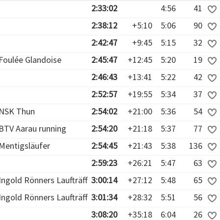
2:33:02
4:56
41
2:38:12
+5:10
5:06
90
2:42:47
+9:45
5:15
32
Foulée Glandoise
2:45:47
+12:45
5:20
19
2:46:43
+13:41
5:22
42
2:52:57
+19:55
5:34
37
NSK Thun
2:54:02
+21:00
5:36
54
BTV Aarau running
2:54:20
+21:18
5:37
77
Mentigsläufer
2:54:45
+21:43
5:38
136
2:59:23
+26:21
5:47
63
Ingold Rönners Laufträff
3:00:14
+27:12
5:48
65
Ingold Rönners Laufträff
3:01:34
+28:32
5:51
56
3:08:20
+35:18
6:04
26