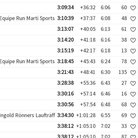
3:09:34
+36:32
6:06
60
Equipe Run Marti Sports
3:10:39
+37:37
6:08
48
3:13:07
+40:05
6:13
61
3:14:20
+41:18
6:16
38
3:15:19
+42:17
6:18
13
Equipe Run Marti Sports
3:18:45
+45:43
6:24
78
3:21:43
+48:41
6:30
135
3:28:38
+55:36
6:43
27
3:30:16
+57:14
6:46
16
3:30:56
+57:54
6:48
68
Ingold Rönners Laufträff
3:34:30
+1:01:28
6:55
69
3:38:12
+1:05:10
7:02
33
3:38:12
+1:05:10
7:02
87