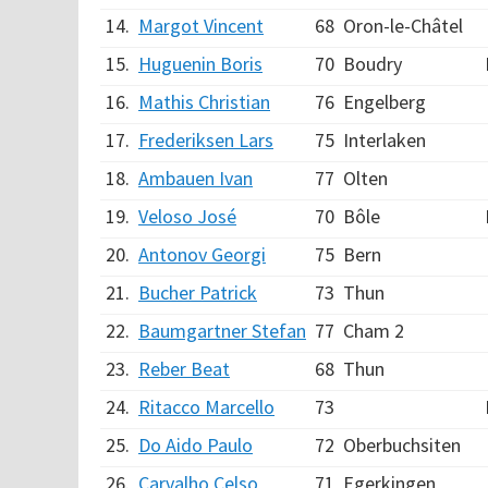
14.
Margot Vincent
68
Oron-le-Châtel
15.
Huguenin Boris
70
Boudry
16.
Mathis Christian
76
Engelberg
17.
Frederiksen Lars
75
Interlaken
18.
Ambauen Ivan
77
Olten
19.
Veloso José
70
Bôle
20.
Antonov Georgi
75
Bern
21.
Bucher Patrick
73
Thun
22.
Baumgartner Stefan
77
Cham 2
23.
Reber Beat
68
Thun
24.
Ritacco Marcello
73
25.
Do Aido Paulo
72
Oberbuchsiten
26.
Carvalho Celso
71
Egerkingen