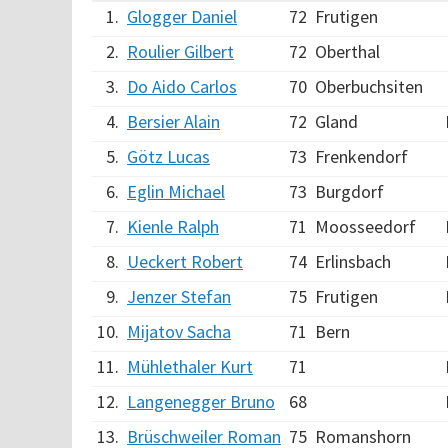
1.
Glogger Daniel
72
Frutigen
2.
Roulier Gilbert
72
Oberthal
3.
Do Aido Carlos
70
Oberbuchsiten
4.
Bersier Alain
72
Gland
5.
Götz Lucas
73
Frenkendorf
6.
Eglin Michael
73
Burgdorf
7.
Kienle Ralph
71
Moosseedorf
8.
Ueckert Robert
74
Erlinsbach
9.
Jenzer Stefan
75
Frutigen
10.
Mijatov Sacha
71
Bern
11.
Mühlethaler Kurt
71
12.
Langenegger Bruno
68
13.
Brüschweiler Roman
75
Romanshorn