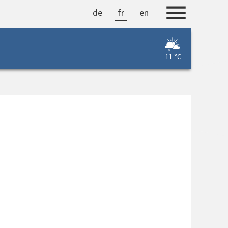
de
fr
en
11 °C