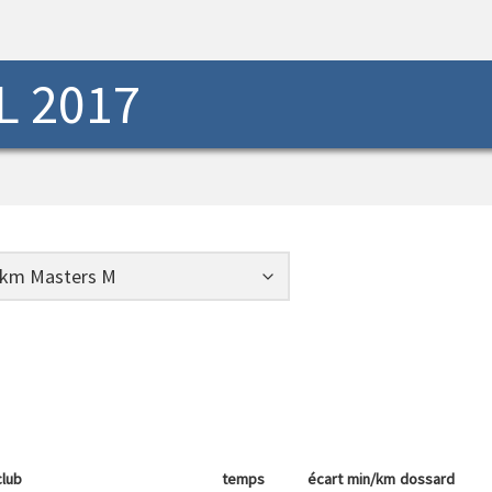
L 2017
club
temps
écart
min/km
dossard