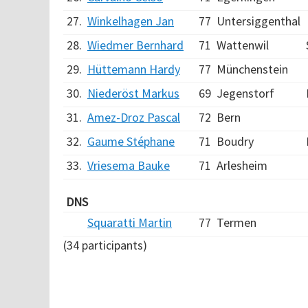
27.
Winkelhagen Jan
77
Untersiggenthal
28.
Wiedmer Bernhard
71
Wattenwil
29.
Hüttemann Hardy
77
Münchenstein
30.
Niederöst Markus
69
Jegenstorf
31.
Amez-Droz Pascal
72
Bern
32.
Gaume Stéphane
71
Boudry
33.
Vriesema Bauke
71
Arlesheim
DNS
Squaratti Martin
77
Termen
(34 participants)
Verarbeitungszeit: 7ms