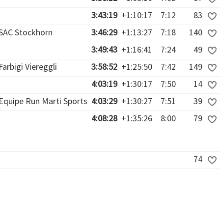
3:43:19
+1:10:17
7:12
83
SAC Stockhorn
3:46:29
+1:13:27
7:18
140
3:49:43
+1:16:41
7:24
49
Farbigi Viereggli
3:58:52
+1:25:50
7:42
149
4:03:19
+1:30:17
7:50
14
Equipe Run Marti Sports
4:03:29
+1:30:27
7:51
39
4:08:28
+1:35:26
8:00
79
74