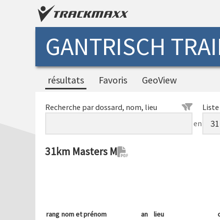
GANTRISCH TRAI
résultats
Favoris
GeoView
Recherche par dossard, nom, lieu
Liste
en
31km Masters M
rang
nom et prénom
an
lieu