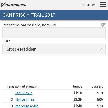
de
fr
en
GANTRISCH TRAIL 2017
Recherche par dossard, nom, lieu
Liste
rang
nom et prénom
temps
dossard
1.
Iseli Rawa
11:18
518
2.
Gyger Nina
12:29
509
3.
Meryem Aylin
12:40
520