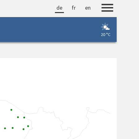
de
fr
en
20 °C