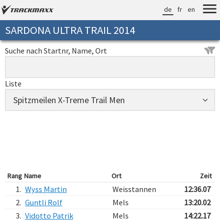
de
fr
en
SARDONA ULTRA TRAIL 2014
Suche nach Startnr, Name, Ort
Liste
Rang
Name
Ort
Zeit
1.
Wyss Martin
Weisstannen
12:36.07
2.
Guntli Rolf
Mels
13:20.02
3.
Vidotto Patrik
Mels
14:22.17