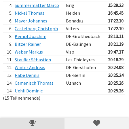
4.
Summermatter Marco
Brig
15:29.23
5.
Nickel Thomas
Heiden
16:45.45
6.
Mayer Johannes
Bonaduz
17:22.10
6.
Castelberg Christoph
Vilters
17:22.10
8.
Kempf Joachim
DE-Großheubach
18:13.11
9.
Bitzer Rainer
DE-Balingen
18:21.19
10.
Weber Markus
Visp
19:47.17
11.
Stauffer Sébastien
Les Thioleyres
20:18.29
12.
Winter Andreas
DE-Gersthofen
20:24.08
13.
Rabe Dennis
DE-Berlin
20:25.24
14.
Camenisch Thomas
Uznach
20:25.26
14.
Uehli Dominic
20:25.26
(15 Teilnehmende)
Verarbeitungszeit: 5ms