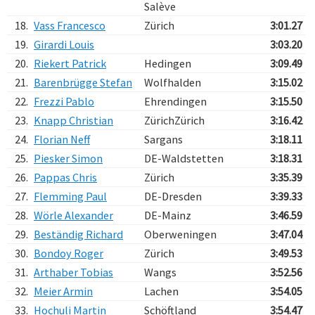
Salève
18.
Vass Francesco
Zürich
3:01.27
19.
Girardi Louis
3:03.20
20.
Riekert Patrick
Hedingen
3:09.49
21.
Barenbrügge Stefan
Wolfhalden
3:15.02
22.
Frezzi Pablo
Ehrendingen
3:15.50
23.
Knapp Christian
ZürichZürich
3:16.42
24.
Florian Neff
Sargans
3:18.11
25.
Piesker Simon
DE-Waldstetten
3:18.31
26.
Pappas Chris
Zürich
3:35.39
27.
Flemming Paul
DE-Dresden
3:39.33
28.
Wörle Alexander
DE-Mainz
3:46.59
29.
Beständig Richard
Oberweningen
3:47.04
30.
Bondoy Roger
Zürich
3:49.53
31.
Arthaber Tobias
Wangs
3:52.56
32.
Meier Armin
Lachen
3:54.05
33.
Hochuli Martin
Schöftland
3:54.47