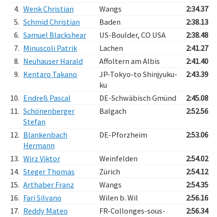
4.
Wenk Christian
Wangs
2:34.37
5.
Schmid Christian
Baden
2:38.13
6.
Samuel Blackshear
US-Boulder, CO USA
2:38.48
7.
Minuscoli Patrik
Lachen
2:41.27
8.
Neuhauser Harald
Affoltern am Albis
2:41.40
9.
Kentaro Takano
JP-Tokyo-to Shinjyuku-
2:43.39
ku
10.
Endreß Pascal
DE-Schwäbisch Gmünd
2:45.08
11.
Schönenberger
Balgach
2:52.56
Stefan
12.
Blankenbach
DE-Pforzheim
2:53.06
Hermann
13.
Wirz Viktor
Weinfelden
2:54.02
14.
Steger Thomas
Zürich
2:54.12
15.
Arthaber Franz
Wangs
2:54.35
16.
Fari Silvano
Wilen b. Wil
2:56.16
17.
Reddy Mateo
FR-Collonges-sous-
2:56.34