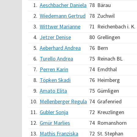
1.
Aeschbacher Daniela
78
Bärau
2.
Wiedemann Gertrud
78
Zuchwil
3.
Wittwer Marianne
71
Reichenbach i. K.
4.
Jetzer Denise
80
Grellingen
5.
Aeberhard Andrea
76
Bern
6.
Turello Andrea
75
Reinach BL
7.
Perren Karin
74
Emdthal
8.
Töpken Skadi
76
Heimberg
9.
Amato Elita
75
Gümligen
10.
Mellenberger Regula
74
Grafenried
11.
Gubler Sonja
72
Kreuzlingen
12.
Gmür Marlies
74
Romanshorn
13.
Mathis Franziska
72
St. Stephan