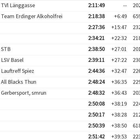
TVl Länggasse
2:11:49
--
20
Team Erdinger Alkoholfrei
2:18:38
+6:49
65
2:27:36
+15:47
23
2:34:21
+22:32
21
STB
2:38:50
+27:01
20
LSV Basel
2:39:11
+27:22
23
Lauftreff Spiez
2:44:36
+32:47
22
All Blacks Thun
2:48:24
+36:35
22
Gerbersport, smrun
2:48:32
+36:43
20
2:50:08
+38:19
22
2:50:17
+38:28
21
2:50:39
+38:50
61
2:51:42
+39:53
22