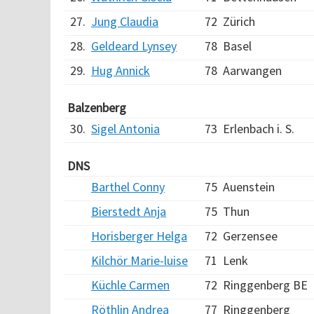
27.
Jung Claudia
72
Zürich
28.
Geldeard Lynsey
78
Basel
29.
Hug Annick
78
Aarwangen
Balzenberg
30.
Sigel Antonia
73
Erlenbach i. S.
DNS
Barthel Conny
75
Auenstein
Bierstedt Anja
75
Thun
Horisberger Helga
72
Gerzensee
Kilchör Marie-luise
71
Lenk
Küchle Carmen
72
Ringgenberg BE
Röthlin Andrea
77
Ringgenberg