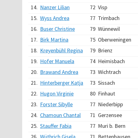
14.
Nanzer Lilian
72
Visp
15.
Wyss Andrea
77
Trimbach
16.
Buser Christine
79
Wünnewil
17.
Birk Martina
75
Oberweningen
18.
Kreyenbühl Regina
79
Brienz
19.
Hofer Manuela
74
Heimisbach
20.
Brawand Andrea
73
Wichtrach
21.
Hinterberger Katja
73
Sissach
22.
Hugon Virginie
80
Finhaut
23.
Forster Sibylle
77
Niederbipp
24.
Chamoun Chantal
71
Gerzensee
25.
Stauffer Fabia
77
Muri b. Bern
26.
Wüthrich Gisela
71
Bettenhausen