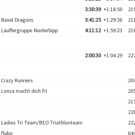
3:30:39
+1:18:50
21
Basel Dragons
3:41:25
+1:29:36
21
Läuffergruppe Niederbipp
4:11:12
+1:59:23
21
2:00:30
+1:04:29
22
Crazy Runners
20
Lonza macht dich fit
20
21
22
Ladies Tri Team/BEO Triathlonteam
22
flübo
64