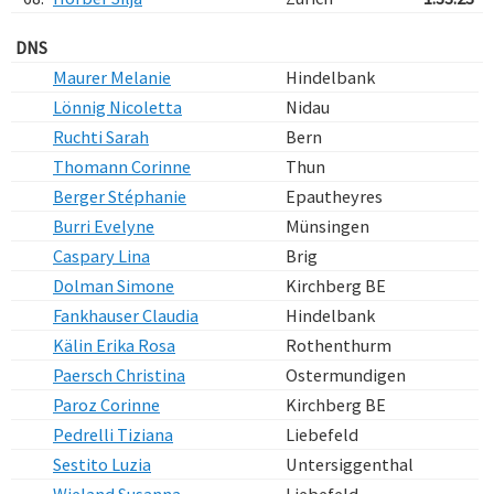
DNS
Maurer Melanie
Hindelbank
Lönnig Nicoletta
Nidau
Ruchti Sarah
Bern
Thomann Corinne
Thun
Berger Stéphanie
Epautheyres
Burri Evelyne
Münsingen
Caspary Lina
Brig
Dolman Simone
Kirchberg BE
Fankhauser Claudia
Hindelbank
Kälin Erika Rosa
Rothenthurm
Paersch Christina
Ostermundigen
Paroz Corinne
Kirchberg BE
Pedrelli Tiziana
Liebefeld
Sestito Luzia
Untersiggenthal