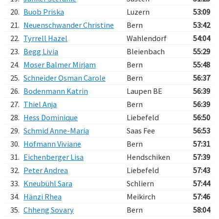
20.
Buob Priska
Luzern
53:09
21.
Neuenschwander Christine
Bern
53:42
22.
Tyrrell Hazel
Wahlendorf
54:04
23.
Begg Livia
Bleienbach
55:29
24.
Moser Balmer Mirjam
Bern
55:48
25.
Schneider Osman Carole
Bern
56:37
26.
Bodenmann Katrin
Laupen BE
56:39
27.
Thiel Anja
Bern
56:39
28.
Hess Dominique
Liebefeld
56:50
29.
Schmid Anne-Maria
Saas Fee
56:53
30.
Hofmann Viviane
Bern
57:31
31.
Eichenberger Lisa
Hendschiken
57:39
32.
Peter Andrea
Liebefeld
57:43
33.
Kneubühl Sara
Schliern
57:44
34.
Hänzi Rhea
Meikirch
57:46
35.
Chheng Sovary
Bern
58:04