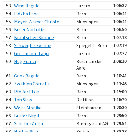
53.
Wind Regula
Luzern
1:06:32
54.
Lidzba Lena
Bern
1:06:41
55.
Meyer-Wilmes Christel
Münsingen
1:06:41
56.
Buser Nathalie
Bern
1:06:50
57.
Brantschen Simone
Bern
1:07:18
58.
Schwegler Eveline
Spiegel b. Bern
1:07:19
59.
Grossmann Tanja
Luzern
1:07:22
60.
Hug Fränzi
Büren an der
1:09:10
Aare
61.
Ganz Regula
Bern
1:10:41
62.
Zwahlen Cornelia
Münsingen
1:11:46
63.
Pfeifer Elsie
Bern
1:15:00
64.
Tan Siew
Dietikon
1:16:20
65.
Weiss Monika
Steinhausen
1:20:30
66.
Bütler Birgit
Bern
1:29:50
67.
Scherrer Anita
Bremgarten AG
1:29:51
68.
Horber Silja
Zürich
1:33:23