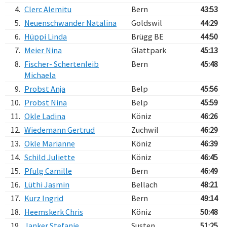
4.
Clerc Alemitu
Bern
43:53
5.
Neuenschwander Natalina
Goldswil
44:29
6.
Hüppi Linda
Brügg BE
44:50
7.
Meier Nina
Glattpark
45:13
8.
Fischer- Schertenleib
Bern
45:48
Michaela
9.
Probst Anja
Belp
45:56
10.
Probst Nina
Belp
45:59
11.
Okle Ladina
Köniz
46:26
12.
Wiedemann Gertrud
Zuchwil
46:29
13.
Okle Marianne
Köniz
46:39
14.
Schild Juliette
Köniz
46:45
15.
Pfulg Camille
Bern
46:49
16.
Lüthi Jasmin
Bellach
48:21
17.
Kurz Ingrid
Bern
49:14
18.
Heemskerk Chris
Köniz
50:48
19.
Janker Stefanie
Susten
51:25