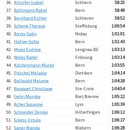
36.
Altorfer Isabel
Schliern
58:25
37.
Bühlmann Rahel
Bern
58:49
38.
Bernhard Esther
Schlieren
58:52
39.
Schenk Therese
Steffisburg
1:00:54
40.
Birrer Gaby
Nidau
1:01:01
41.
Häfner Sofia
Bern
1:01:43
42.
Meier Eveline
Lengnau BE
1:03:13
43.
Weiss Rahel
Fribourg
1:03:14
44.
Kilchenmann Muriel
Bern
1:03:55
45.
Pöschel Melanie
Dietikon
1:04:14
46.
Bellwald Melanie
Bern
1:04:28
47.
Bouquet Christiane
Ste-Croix
1:04:54
48.
Gehri Monika
Biel/Bienne
1:05:22
49.
Acher Susanne
Lyss
1:05:39
50.
Schneider Denise
Hilterfingen
1:06:12
51.
Spiess Ursula
Bern
1:06:27
52.
Saner Wanda
Wabern
1:06:28