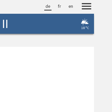
de
fr
en
II
18 °C