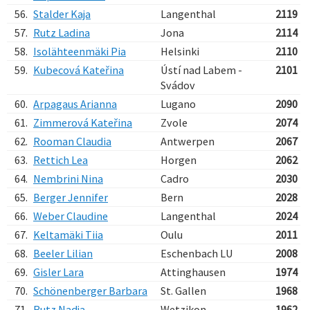
56.
Stalder Kaja
Langenthal
2119
57.
Rutz Ladina
Jona
2114
58.
Isolähteenmäki Pia
Helsinki
2110
59.
Kubecová Kateřina
Ústí nad Labem -
2101
Svádov
60.
Arpagaus Arianna
Lugano
2090
61.
Zimmerová Kateřina
Zvole
2074
62.
Rooman Claudia
Antwerpen
2067
63.
Rettich Lea
Horgen
2062
64.
Nembrini Nina
Cadro
2030
65.
Berger Jennifer
Bern
2028
66.
Weber Claudine
Langenthal
2024
67.
Keltamäki Tiia
Oulu
2011
68.
Beeler Lilian
Eschenbach LU
2008
69.
Gisler Lara
Attinghausen
1974
70.
Schönenberger Barbara
St. Gallen
1968
71.
Rutz Nadja
Wetzikon
1962