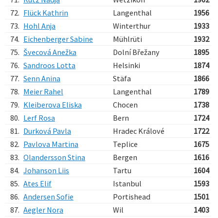
72.
Flück Kathrin
Langenthal
1956
73.
Hohl Anja
Winterthur
1933
74.
Eichenberger Sabine
Mühlrüti
1932
75.
Švecová Anežka
Dolní Břežany
1895
76.
Sandroos Lotta
Helsinki
1874
77.
Senn Anina
Stäfa
1866
78.
Meier Rahel
Langenthal
1789
79.
Kleiberova Eliska
Chocen
1738
80.
Lerf Rosa
Bern
1724
81.
Durková Pavla
Hradec Králové
1722
82.
Pavlova Martina
Teplice
1675
83.
Olandersson Stina
Bergen
1616
84.
Johanson Liis
Tartu
1604
85.
Ates Elif
Istanbul
1593
86.
Andersen Sofie
Portishead
1501
87.
Aegler Nora
Wil
1403