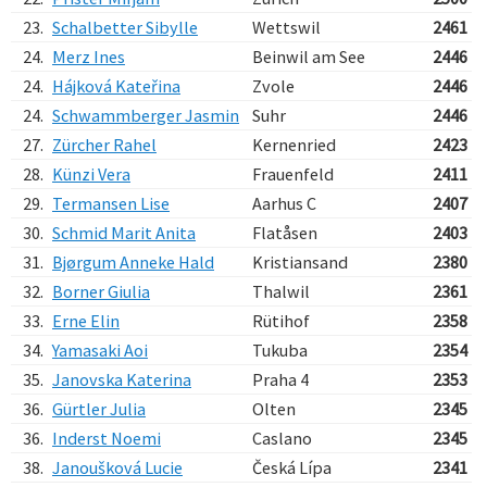
23.
Schalbetter Sibylle
Wettswil
2461
24.
Merz Ines
Beinwil am See
2446
24.
Hájková Kateřina
Zvole
2446
24.
Schwammberger Jasmin
Suhr
2446
27.
Zürcher Rahel
Kernenried
2423
28.
Künzi Vera
Frauenfeld
2411
29.
Termansen Lise
Aarhus C
2407
30.
Schmid Marit Anita
Flatåsen
2403
31.
Bjørgum Anneke Hald
Kristiansand
2380
32.
Borner Giulia
Thalwil
2361
33.
Erne Elin
Rütihof
2358
34.
Yamasaki Aoi
Tukuba
2354
35.
Janovska Katerina
Praha 4
2353
36.
Gürtler Julia
Olten
2345
36.
Inderst Noemi
Caslano
2345
38.
Janoušková Lucie
Česká Lípa
2341