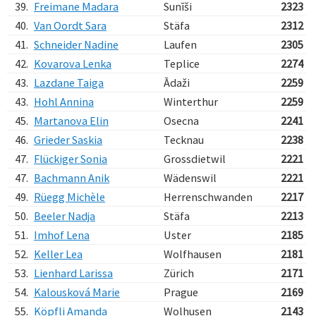
39.
Freimane Madara
Sunīši
2323
40.
Van Oordt Sara
Stäfa
2312
41.
Schneider Nadine
Laufen
2305
42.
Kovarova Lenka
Teplice
2274
43.
Lazdane Taiga
Ādaži
2259
43.
Hohl Annina
Winterthur
2259
45.
Martanova Elin
Osecna
2241
46.
Grieder Saskia
Tecknau
2238
47.
Flückiger Sonia
Grossdietwil
2221
47.
Bachmann Anik
Wädenswil
2221
49.
Rüegg Michèle
Herrenschwanden
2217
50.
Beeler Nadja
Stäfa
2213
51.
Imhof Lena
Uster
2185
52.
Keller Lea
Wolfhausen
2181
53.
Lienhard Larissa
Zürich
2171
54.
Kalousková Marie
Prague
2169
55.
Köpfli Amanda
Wolhusen
2143