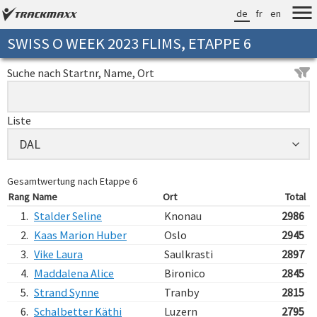
de
fr
en
SWISS O WEEK 2023 FLIMS, ETAPPE 6
Suche nach Startnr, Name, Ort
Liste
Gesamtwertung nach Etappe 6
Rang
Name
Ort
Total
1.
Stalder Seline
Knonau
2986
2.
Kaas Marion Huber
Oslo
2945
3.
Vike Laura
Saulkrasti
2897
4.
Maddalena Alice
Bironico
2845
5.
Strand Synne
Tranby
2815
6.
Schalbetter Käthi
Luzern
2795