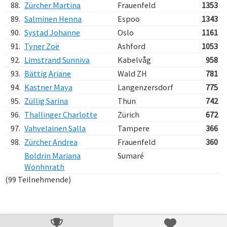
88.
Zürcher Martina
Frauenfeld
1353
89.
Salminen Henna
Espoo
1343
90.
Systad Johanne
Oslo
1161
91.
Tyner Zoë
Ashford
1053
92.
Limstrand Sunniva
Kabelvåg
958
93.
Bättig Ariane
Wald ZH
781
94.
Kastner Maya
Langenzersdorf
775
95.
Züllig Sarina
Thun
742
96.
Thallinger Charlotte
Zürich
672
97.
Vahvelainen Salla
Tampere
366
98.
Zürcher Andrea
Frauenfeld
360
Boldrin Mariana
Sumaré
Wonhnrath
(99 Teilnehmende)
Verarbeitungszeit: 30ms