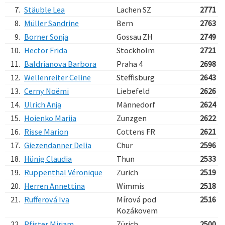
7.
Stäuble Lea
Lachen SZ
2771
8.
Müller Sandrine
Bern
2763
9.
Borner Sonja
Gossau ZH
2749
10.
Hector Frida
Stockholm
2721
11.
Baldrianova Barbora
Praha 4
2698
12.
Wellenreiter Celine
Steffisburg
2643
13.
Cerny Noëmi
Liebefeld
2626
14.
Ulrich Anja
Männedorf
2624
15.
Hoienko Mariia
Zunzgen
2622
16.
Risse Marion
Cottens FR
2621
17.
Giezendanner Delia
Chur
2596
18.
Hünig Claudia
Thun
2533
19.
Ruppenthal Véronique
Zürich
2519
20.
Herren Annettina
Wimmis
2518
21.
Rufferová Iva
Mírová pod
2516
Kozákovem
22.
Pfister Mirjam
Zürich
2500