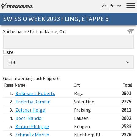
de
fr
en
SWISS O WEEK 2023 FLIMS, ETAPPE 6
Suche nach Startnr, Name, Ort
Liste
Gesamtwertung nach Etappe 6
Rang
Name
Ort
Total
1.
Brikmanis Roberts
Riga
2801
2.
Enderby Damien
Valentine
2775
3.
Zoltner Helge
Freising
2611
4.
Docci Nando
Lausen
2602
5.
Bérard Philippe
Ersigen
2583
6.
Schmutz Martin
Kilchberg BL
2376