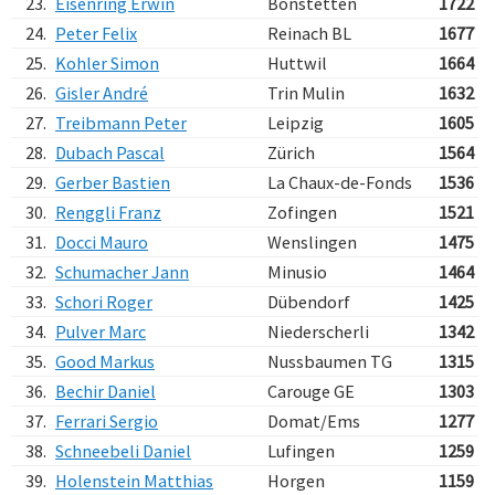
23.
Eisenring Erwin
Bonstetten
1722
24.
Peter Felix
Reinach BL
1677
25.
Kohler Simon
Huttwil
1664
26.
Gisler André
Trin Mulin
1632
27.
Treibmann Peter
Leipzig
1605
28.
Dubach Pascal
Zürich
1564
29.
Gerber Bastien
La Chaux-de-Fonds
1536
30.
Renggli Franz
Zofingen
1521
31.
Docci Mauro
Wenslingen
1475
32.
Schumacher Jann
Minusio
1464
33.
Schori Roger
Dübendorf
1425
34.
Pulver Marc
Niederscherli
1342
35.
Good Markus
Nussbaumen TG
1315
36.
Bechir Daniel
Carouge GE
1303
37.
Ferrari Sergio
Domat/Ems
1277
38.
Schneebeli Daniel
Lufingen
1259
39.
Holenstein Matthias
Horgen
1159