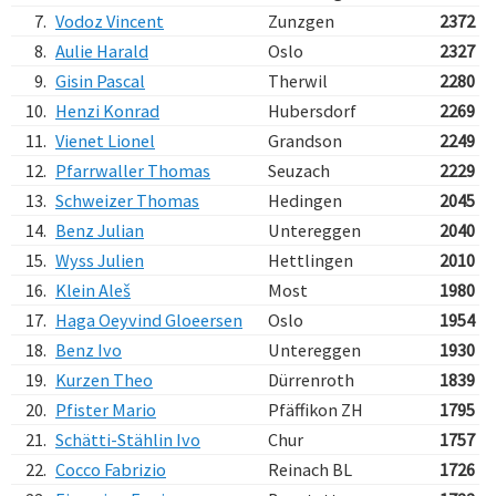
7.
Vodoz Vincent
Zunzgen
2372
8.
Aulie Harald
Oslo
2327
9.
Gisin Pascal
Therwil
2280
10.
Henzi Konrad
Hubersdorf
2269
11.
Vienet Lionel
Grandson
2249
12.
Pfarrwaller Thomas
Seuzach
2229
13.
Schweizer Thomas
Hedingen
2045
14.
Benz Julian
Untereggen
2040
15.
Wyss Julien
Hettlingen
2010
16.
Klein Aleš
Most
1980
17.
Haga Oeyvind Gloeersen
Oslo
1954
18.
Benz Ivo
Untereggen
1930
19.
Kurzen Theo
Dürrenroth
1839
20.
Pfister Mario
Pfäffikon ZH
1795
21.
Schätti-Stählin Ivo
Chur
1757
22.
Cocco Fabrizio
Reinach BL
1726