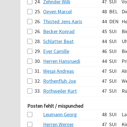
24.
Zehnder Willi
47
SUI
Vo
25.
Oeyen Marcel
48
BEL
Di
26.
Thisted Jens Aaris
44
DEN
Hø
26.
Becker Konrad
45
SUI
Bi
28.
Schlatter Beat
44
SUI
Uh
29.
Eyer Camille
46
SUI
Bi
30.
Herren Hansruedi
44
SUI
Pri
31.
Wespi Andreas
47
SUI
Al
32.
Rothenfluh Joe
47
SUI
We
33.
Rothweiler Kurt
47
SUI
Rü
Posten fehlt / mispunched
Leumann Georg
48
SUI
La
Herren Werner
47
SUI
Ki