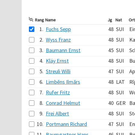
Rang
Name
Jg
Nat
Ort
1.
Fuchs Sepp
48
SUI
Ei
2.
Wyss Franz
48
SUI
Ka
3.
Baumann Ernst
45
SUI
Sc
4.
Kläy Ernst
48
SUI
Bu
5.
Streuli Willi
47
SUI
Ap
6.
Limbēns Ilmārs
48
LAT
Rī
7.
Rufer Fritz
48
SUI
Wo
8.
Conrad Helmut
40
GER
Ba
9.
Frei Albert
48
SUI
St
10.
Portmann Richard
47
SUI
En
11.
Baumgartner Hans
46
SUI
Be