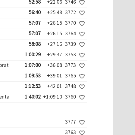
52:58
+22:06
3746
56:40
+25:48
3772
57:07
+26:15
3770
57:07
+26:15
3764
58:08
+27:16
3739
1:00:29
+29:37
3753
orat
1:07:00
+36:08
3773
1:09:53
+39:01
3765
1:12:53
+42:01
3748
ienta
1:40:02
+1:09:10
3760
3777
3763