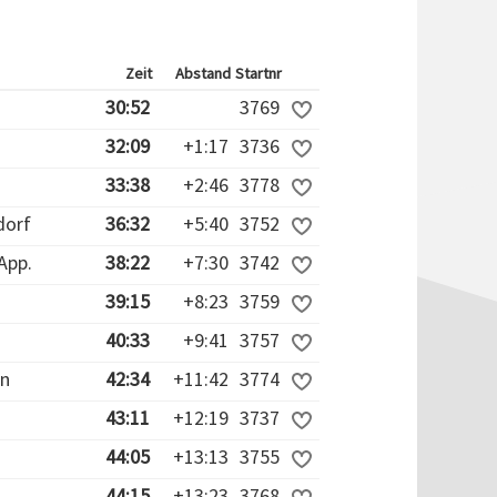
Zeit
Abstand
Startnr
30:52
3769
32:09
+1:17
3736
33:38
+2:46
3778
dorf
36:32
+5:40
3752
App.
38:22
+7:30
3742
39:15
+8:23
3759
40:33
+9:41
3757
en
42:34
+11:42
3774
43:11
+12:19
3737
44:05
+13:13
3755
44:15
+13:23
3768