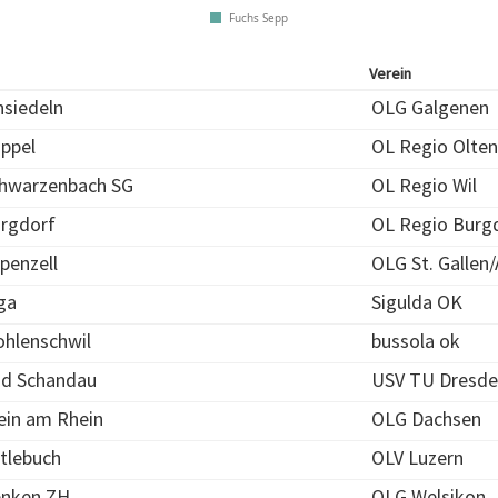
Fuchs Sepp
Verein
nsiedeln
OLG Galgenen
ppel
OL Regio Olten
hwarzenbach SG
OL Regio Wil
rgdorf
OL Regio Burg
penzell
OLG St. Gallen/
ga
Sigulda OK
hlenschwil
bussola ok
d Schandau
USV TU Dresd
ein am Rhein
OLG Dachsen
tlebuch
OLV Luzern
nken ZH
OLG Welsikon