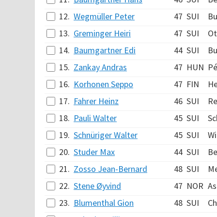
12.
Wegmüller Peter
47
SUI
Bu
13.
Greminger Heiri
47
SUI
Ot
14.
Baumgartner Edi
44
SUI
Bu
15.
Zankay Andras
47
HUN
Pé
16.
Korhonen Seppo
47
FIN
He
17.
Fahrer Heinz
46
SUI
Re
18.
Pauli Walter
45
SUI
Sc
19.
Schnüriger Walter
45
SUI
Wi
20.
Studer Max
44
SUI
Be
21.
Zosso Jean-Bernard
48
SUI
Me
22.
Stene Øyvind
47
NOR
As
23.
Blumenthal Gion
48
SUI
C