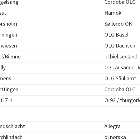
gelsang
Cordoba OLC
est
Hamok
rsholm
Søllerød OK
nningen
OLG Basel
wiesen
OLG Dachsen
el/Bienne
ol.biel.seeland
lly
CO Lausanne-J
mens
OLG Säuliamt
ttingen
Cordoba OLC
ti ZH
O-92 / thurgor
ndschlacht
Allegra
rchlindach
ol norska