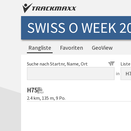
SWISS O WEEK 20
Rangliste
Favoriten
GeoView
Suche nach Startnr, Name, Ort
Liste
in
H75
2.4 km, 135 m, 9 Po.