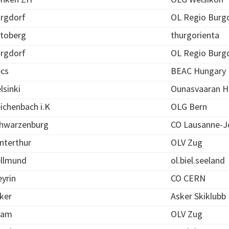
rgdorf
OL Regio Burg
toberg
thurgorienta
rgdorf
OL Regio Burg
cs
BEAC Hungary
lsinki
Ounasvaaran H
ichenbach i.K
OLG Bern
hwarzenburg
CO Lausanne-J
nterthur
OLV Zug
llmund
ol.biel.seeland
yrin
CO CERN
ker
Asker Skiklubb
ham
OLV Zug