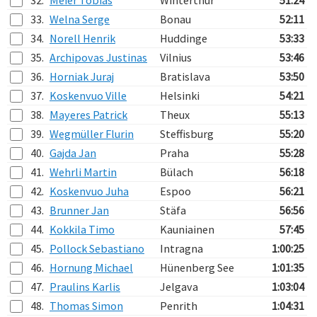
32.
Meier Tobias
Winterthur
51:24
33.
Welna Serge
Bonau
52:11
34.
Norell Henrik
Huddinge
53:33
35.
Archipovas Justinas
Vilnius
53:46
36.
Horniak Juraj
Bratislava
53:50
37.
Koskenvuo Ville
Helsinki
54:21
38.
Mayeres Patrick
Theux
55:13
39.
Wegmüller Flurin
Steffisburg
55:20
40.
Gajda Jan
Praha
55:28
41.
Wehrli Martin
Bülach
56:18
42.
Koskenvuo Juha
Espoo
56:21
43.
Brunner Jan
Stäfa
56:56
44.
Kokkila Timo
Kauniainen
57:45
45.
Pollock Sebastiano
Intragna
1:00:25
46.
Hornung Michael
Hünenberg See
1:01:35
47.
Praulins Karlis
Jelgava
1:03:04
48.
Thomas Simon
Penrith
1:04:31