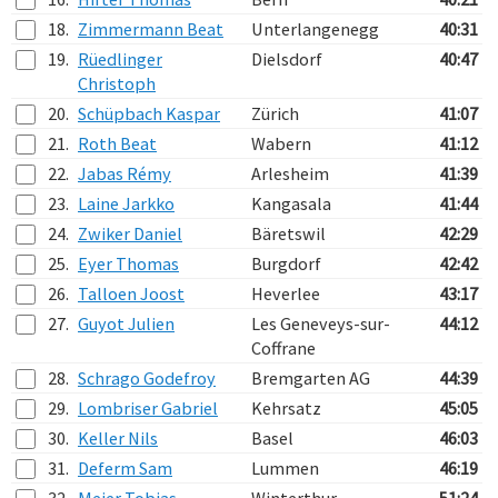
18.
Zimmermann Beat
Unterlangenegg
40:31
19.
Rüedlinger
Dielsdorf
40:47
Christoph
20.
Schüpbach Kaspar
Zürich
41:07
21.
Roth Beat
Wabern
41:12
22.
Jabas Rémy
Arlesheim
41:39
23.
Laine Jarkko
Kangasala
41:44
24.
Zwiker Daniel
Bäretswil
42:29
25.
Eyer Thomas
Burgdorf
42:42
26.
Talloen Joost
Heverlee
43:17
27.
Guyot Julien
Les Geneveys-sur-
44:12
Coffrane
28.
Schrago Godefroy
Bremgarten AG
44:39
29.
Lombriser Gabriel
Kehrsatz
45:05
30.
Keller Nils
Basel
46:03
31.
Deferm Sam
Lummen
46:19