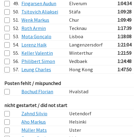
49.
Fingarsen Audun
Elverum
1:04:34
50.
Tsitovich Aliaksei
Stäfa
1:09:28
51.
Wenk Markus
Chur
1:09:49
52.
Roth Armin
Tecknau
1:17:39
53.
Mota Gonçalo
Lisboa
1:18:08
54.
Lorenz Haik
Langenzersdorf
1:21:04
55.
Keller Valentin
Winterthur
1:21:59
56.
Philibert Simon
Vedbaek
1:24:48
57.
Leung Charles
Hong Kong
1:47:50
Posten fehlt / mispunched
Bochud Florian
Hvalstad
nicht gestartet / did not start
Zahnd Silvio
Uetendorf
Aho Markus
Helsinki
Müller Mats
Uster