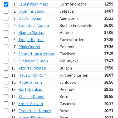
1.
Lauenstein Marc
Cormondrèche
32:59
2.
Krumins Janis
Jelgava
34:07
3.
Ott Christian
Auenstein
35:23
4.
Spinatsch Corsin
Buch b.Frauenfeld
36:00
5.
Bjugan Marius
Halden
37:06
6.
Tonjer Ragnar
Førresfjorden
37:35
7.
Piják Ondrej
Pezinok
37:36
8.
Schmid Jan Andreas
Flatåsen
37:45
9.
Svensson Simon
Mölnlycke
37:47
10.
Altorfer Stefan
Bülach
37:58
11.
Hauswirth Rolf
Kirchenthurnen
38:07
12.
Hodel Simon
Schlosswil
38:56
13.
Bartak Lukas
Pezinok
39:23
14.
Klauser Daniel
Bern
39:55
15.
Smith Steven
Casaccia
40:17
16.
Friederich Hannes
Basel
40:21
16.
Hirter Thomas
Bern
40:21