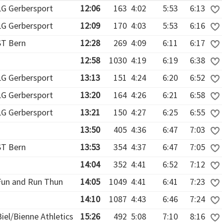
LG Gerbersport
12:06
163
4:02
5:53
6:13
LG Gerbersport
12:09
170
4:03
5:53
6:16
ST Bern
12:28
269
4:09
6:11
6:17
12:58
1030
4:19
6:19
6:38
LG Gerbersport
13:13
151
4:24
6:20
6:52
LG Gerbersport
13:20
164
4:26
6:21
6:58
LG Gerbersport
13:21
150
4:27
6:25
6:55
13:50
405
4:36
6:47
7:03
ST Bern
13:53
354
4:37
6:47
7:05
14:04
352
4:41
6:52
7:12
Fun and Run Thun
14:05
1049
4:41
6:41
7:23
14:10
1087
4:43
6:46
7:24
Biel/Bienne Athletics
15:26
492
5:08
7:10
8:16