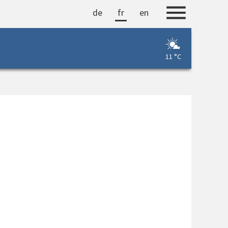
de
fr
en
11 °C