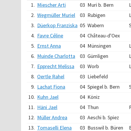
1.
Miescher Arti
03
Muri b. Bern
2.
Wegmüller Muriel
03
Rubigen
3.
Düerkop Franziska
05
Wabern
4.
Favre Céline
04
Château-d'Oex
5.
Ernst Anna
04
Münsingen
6.
Muinde Charlotta
03
Gümligen
7.
Epprecht Melissa
03
Worb
8.
Oertle Rahel
03
Liebefeld
9.
Lachat Fiona
04
Spiegel b. Bern
10.
Kuhn Jael
04
Köniz
11.
Häni Jael
04
Thun
12.
Müller Andrea
03
Aeschi b. Spiez
13.
Tomaselli Elena
03
Busswil b. Büren