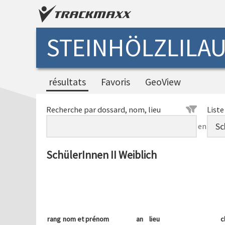
STEINHÖLZLILAU
résultats
Favoris
GeoView
Recherche par dossard, nom, lieu
Liste
en
SchülerInnen II Weiblich
rang
nom et prénom
an
lieu
c