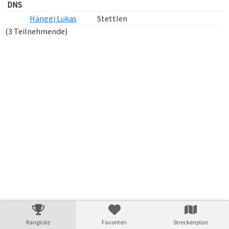
DNS
Hänggi Lukas
Stettlen
(3 Teilnehmende)
Verarbeitungszeit: 14ms
Rangliste
Favoriten
Streckenplan