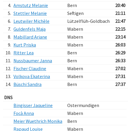
4.
Amstutz Melanie
Bern
20:40
5.
Stettler Melanie
Seftigen
21:11
6.
Leutwiler Michèle
Lützelflüh-Goldbach
21:47
7.
Guldenfels Maja
Wabern
22:15
8.
Mabillard Ariane
Wabern
23:14
9.
Kurt Priska
Wabern
26:03
10.
Ritter Lea
Bern
26:29
11.
Nussbaumer Janna
Bern
26:33
12.
Fischer Claudine
Wabern
27:02
13.
Volkova Ekaterina
Wabern
27:31
14.
Büschi Sandra
Bern
27:37
DNS
Bingisser Jaqueline
Ostermundigen
Focà Anna
Wabern
Meier Wuethrich Monika
Bern
Rapaud Louise
Wabern