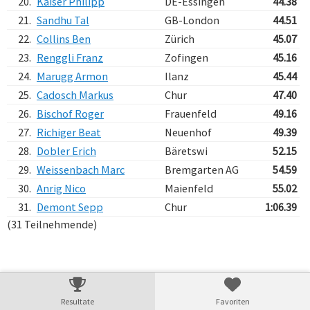
20.
Kaiser Philipp
DE-Essingen
44.38
21.
Sandhu Tal
GB-London
44.51
22.
Collins Ben
Zürich
45.07
23.
Renggli Franz
Zofingen
45.16
24.
Marugg Armon
Ilanz
45.44
25.
Cadosch Markus
Chur
47.40
26.
Bischof Roger
Frauenfeld
49.16
27.
Richiger Beat
Neuenhof
49.39
28.
Dobler Erich
Bäretswi
52.15
29.
Weissenbach Marc
Bremgarten AG
54.59
30.
Anrig Nico
Maienfeld
55.02
31.
Demont Sepp
Chur
1:06.39
(31 Teilnehmende)
Verarbeitungszeit: 7ms
Resultate
Favoriten