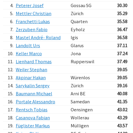
4.
Peterer Josef
Gossau SG
30.30
5.
Mettler Christian
Zürich
35.29
6.
Franchetti Lukas
Quarten
35.58
7.
Zerzuben Fabio
Eyholz
36.47
8.
Mastel André- Roland
Igis
36.58
9.
Landolt Urs
Glarus
37.11
10.
Keller Marco
Jona
37.24
11.
Lienhard Thomas
Rupperswil
37.49
12.
Weiler Stephan
39.05
13.
Akpinar Hakan
Würenlos
39.05
14.
Sarykalin Sergey
Zürich
39.16
15.
Baumann Michael
Arni BE
40.08
16.
Portale Alessandro
Samedan
41.35
17.
Rentsch Tobias
Oensingen
43.02
18.
Casanova Fabian
Wollerau
43.29
19.
Füglister Markus
Mülligen
43.57