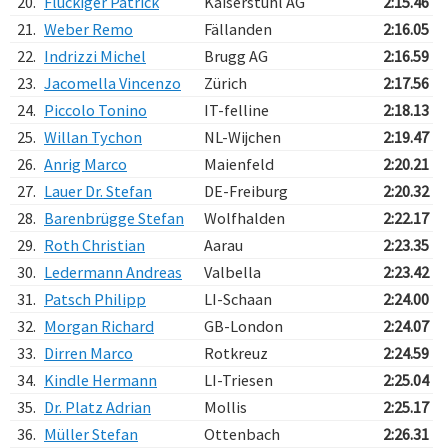
20.
Flückiger Patrick
Kaiserstuhl AG
2:15.46
21.
Weber Remo
Fällanden
2:16.05
22.
Indrizzi Michel
Brugg AG
2:16.59
23.
Jacomella Vincenzo
Zürich
2:17.56
24.
Piccolo Tonino
IT-felline
2:18.13
25.
Willan Tychon
NL-Wijchen
2:19.47
26.
Anrig Marco
Maienfeld
2:20.21
27.
Lauer Dr. Stefan
DE-Freiburg
2:20.32
28.
Barenbrügge Stefan
Wolfhalden
2:22.17
29.
Roth Christian
Aarau
2:23.35
30.
Ledermann Andreas
Valbella
2:23.42
31.
Patsch Philipp
LI-Schaan
2:24.00
32.
Morgan Richard
GB-London
2:24.07
33.
Dirren Marco
Rotkreuz
2:24.59
34.
Kindle Hermann
LI-Triesen
2:25.04
35.
Dr. Platz Adrian
Mollis
2:25.17
36.
Müller Stefan
Ottenbach
2:26.31