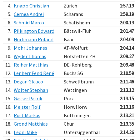
4.
Knapp Christian
Zürich
1:57.19
5.
Cernea Andrei
Scharans
1:59.19
6.
Schmid Marco
Schafisheim
2:00.13
7.
Pilkington Edward
Bättwil-Flüh
2:01.47
8.
Hürlimann Roland
Baar
2:04.09
9.
Mohr Johannes
AT-Wolfurt
2:04.14
10.
Wyder Thomas
Hofstetten ZH
2:09.27
11.
Reiher Matthias
DE-Kehlberg
2:09.48
12.
Lenherr Fend René
Buchs SG
2:10.59
13.
Degan Glauco
Schwellbrunn
2:11.46
14.
Wolter Stephan
Wettingen
2:13.12
15.
Gasser Patrik
Präz
2:13.15
16.
Meister Rolf
HorwHorw
2:13.16
17.
Rust Markus
Bottmingen
2:13.31
18.
Grond Matthias
Chur
2:13.35
19.
Leoni Mike
Untersiggenthal
2:14.26