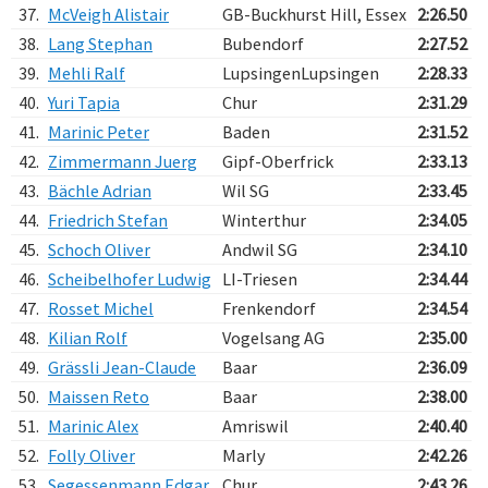
37.
McVeigh Alistair
GB-Buckhurst Hill, Essex
2:26.50
38.
Lang Stephan
Bubendorf
2:27.52
39.
Mehli Ralf
LupsingenLupsingen
2:28.33
40.
Yuri Tapia
Chur
2:31.29
41.
Marinic Peter
Baden
2:31.52
42.
Zimmermann Juerg
Gipf-Oberfrick
2:33.13
43.
Bächle Adrian
Wil SG
2:33.45
44.
Friedrich Stefan
Winterthur
2:34.05
45.
Schoch Oliver
Andwil SG
2:34.10
46.
Scheibelhofer Ludwig
LI-Triesen
2:34.44
47.
Rosset Michel
Frenkendorf
2:34.54
48.
Kilian Rolf
Vogelsang AG
2:35.00
49.
Grässli Jean-Claude
Baar
2:36.09
50.
Maissen Reto
Baar
2:38.00
51.
Marinic Alex
Amriswil
2:40.40
52.
Folly Oliver
Marly
2:42.26
53.
Segessenmann Edgar
Chur
2:43.26