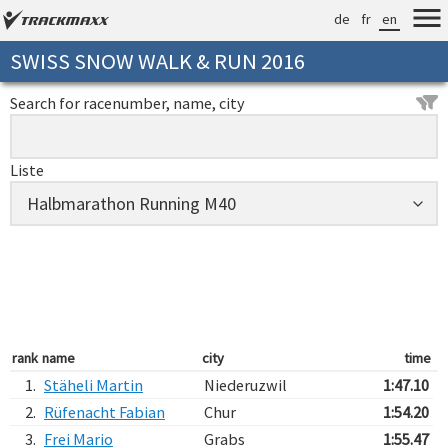
de
fr
en
SWISS SNOW WALK & RUN 2016
Search for racenumber, name, city
Liste
rank
name
city
time
1.
Stäheli Martin
Niederuzwil
1:47.10
2.
Rüfenacht Fabian
Chur
1:54.20
3.
Frei Mario
Grabs
1:55.47