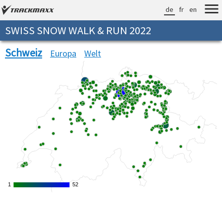
de
fr
en
SWISS SNOW WALK & RUN 2022
Schweiz
Europa
Welt
1
1
52
52
Verarbeitungszeit: 13ms