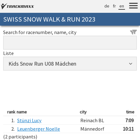
de
fr
en
SWISS SNOW WALK & RUN 2023
Search for racenumber, name, city
Liste
rank
name
city
time
1.
Stünzi Lucy
Reinach BL
7:09
2.
Leuenberger Noelle
Männedorf
10:11
(2 participants)