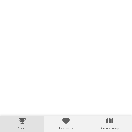
Verarbeitungszeit: 16ms
Results
Favorites
Course map