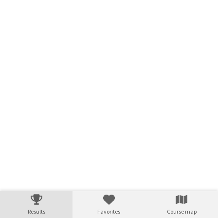
Verarbeitungszeit: 17ms
Results
Favorites
Course map