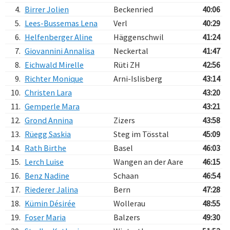
4.
Birrer Jolien
Beckenried
40:06
5.
Lees-Bussemas Lena
Verl
40:29
6.
Helfenberger Aline
Häggenschwil
41:24
7.
Giovannini Annalisa
Neckertal
41:47
8.
Eichwald Mirelle
Rüti ZH
42:56
9.
Richter Monique
Arni-Islisberg
43:14
10.
Christen Lara
43:20
11.
Gemperle Mara
43:21
12.
Grond Annina
Zizers
43:58
13.
Rüegg Saskia
Steg im Tösstal
45:09
14.
Rath Birthe
Basel
46:03
15.
Lerch Luise
Wangen an der Aare
46:15
16.
Benz Nadine
Schaan
46:54
17.
Riederer Jalina
Bern
47:28
18.
Kümin Désirée
Wollerau
48:55
19.
Foser Maria
Balzers
49:30