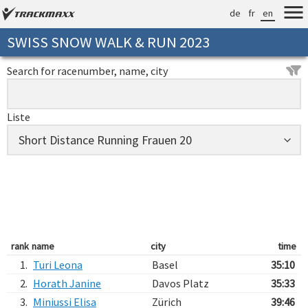
de
fr
en
SWISS SNOW WALK & RUN 2023
Search for racenumber, name, city
Liste
rank
name
city
time
1.
Turi Leona
Basel
35:10
2.
Horath Janine
Davos Platz
35:33
3.
Miniussi Elisa
Zürich
39:46