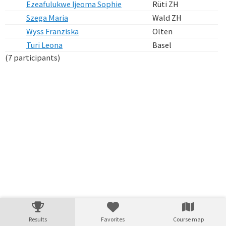
Ezeafulukwe Ijeoma Sophie
Rüti ZH
Szega Maria
Wald ZH
Wyss Franziska
Olten
Turi Leona
Basel
(7 participants)
Verarbeitungszeit: 15ms
Results
Favorites
Course map