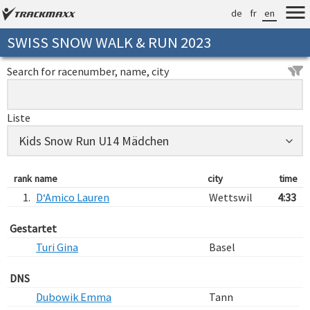
de
fr
en
SWISS SNOW WALK & RUN 2023
Search for racenumber, name, city
Liste
rank
name
city
time
1.
D‘Amico Lauren
Wettswil
4:33
Gestartet
Turi Gina
Basel
DNS
Dubowik Emma
Tann