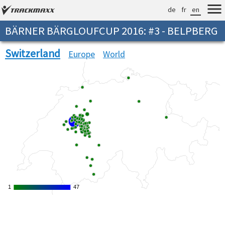
de
fr
en
BÄRNER BÄRGLOUFCUP 2016: #3 - BELPBERG
Switzerland
Europe
World
1
1
47
47
Verarbeitungszeit: 6ms