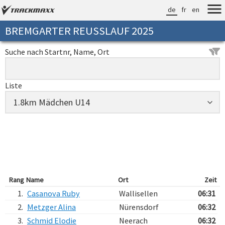
de
fr
en
BREMGARTER REUSSLAUF 2025
Suche nach Startnr, Name, Ort
Liste
Rang
Name
Ort
Zeit
1.
Casanova Ruby
Wallisellen
06:31
2.
Metzger Alina
Nürensdorf
06:32
3.
Schmid Elodie
Neerach
06:32