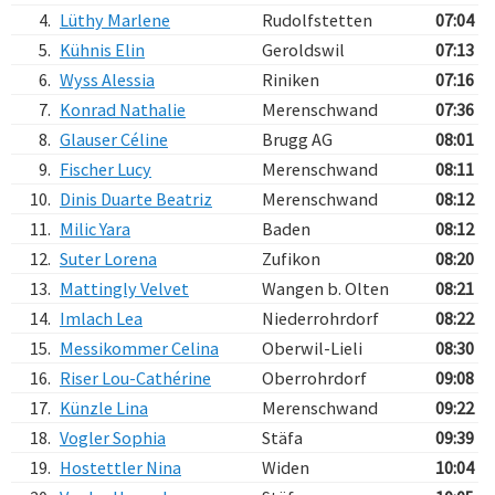
4.
Lüthy Marlene
Rudolfstetten
07:04
5.
Kühnis Elin
Geroldswil
07:13
6.
Wyss Alessia
Riniken
07:16
7.
Konrad Nathalie
Merenschwand
07:36
8.
Glauser Céline
Brugg AG
08:01
9.
Fischer Lucy
Merenschwand
08:11
10.
Dinis Duarte Beatriz
Merenschwand
08:12
11.
Milic Yara
Baden
08:12
12.
Suter Lorena
Zufikon
08:20
13.
Mattingly Velvet
Wangen b. Olten
08:21
14.
Imlach Lea
Niederrohrdorf
08:22
15.
Messikommer Celina
Oberwil-Lieli
08:30
16.
Riser Lou-Cathérine
Oberrohrdorf
09:08
17.
Künzle Lina
Merenschwand
09:22
18.
Vogler Sophia
Stäfa
09:39
19.
Hostettler Nina
Widen
10:04