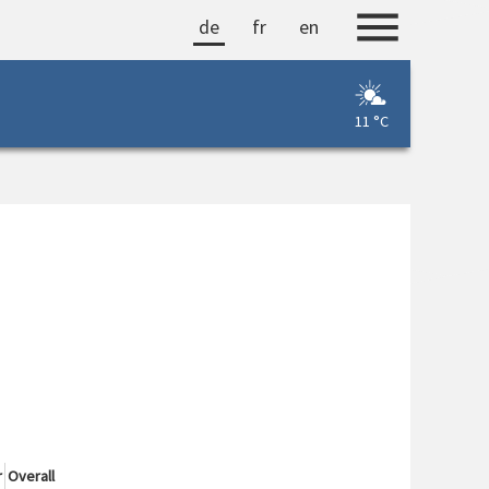
de
fr
en
11 °C
r
Overall