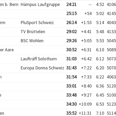
n b. Bern
Hämpus Laufgruppe
24:21
--
4:52
4106
25:15
+54
5:02
4145
urm
PluSport Schweiz
26:14
+1:53
5:14
4043
TV Brüttelen
29:02
+4:41
5:48
4133
BSC Wohlen
29:26
+5:05
5:53
5045
er Aare
30:52
+6:31
6:10
5089
g
Laufträff Solothurn
31:03
+6:42
6:12
5073
Europa Donna Schweiz
31:43
+7:22
6:20
5070
n
31:54
+7:33
6:22
4063
33:01
+8:40
6:36
5120
e
33:48
+9:27
6:45
5100
34:30
+10:09
6:53
5123
ren
35:52
+11:31
7:10
5114