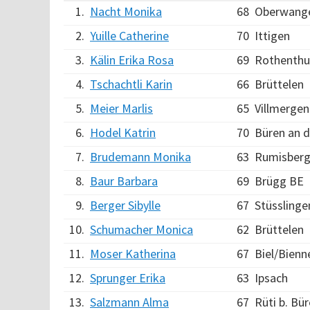
1.
Nacht Monika
68
Oberwange
2.
Yuille Catherine
70
Ittigen
3.
Kälin Erika Rosa
69
Rothenth
4.
Tschachtli Karin
66
Brüttelen
5.
Meier Marlis
65
Villmergen
6.
Hodel Katrin
70
Büren an d
7.
Brudemann Monika
63
Rumisber
8.
Baur Barbara
69
Brügg BE
9.
Berger Sibylle
67
Stüsslinge
10.
Schumacher Monica
62
Brüttelen
11.
Moser Katherina
67
Biel/Bienn
12.
Sprunger Erika
63
Ipsach
13.
Salzmann Alma
67
Rüti b. Bü