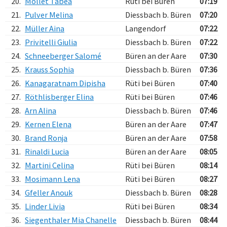
20.
Mollet Tabea
Rüti bei Büren
07:19
21.
Pulver Melina
Diessbach b. Büren
07:20
22.
Müller Aina
Langendorf
07:22
23.
Privitelli Giulia
Diessbach b. Büren
07:22
24.
Schneeberger Salomé
Büren an der Aare
07:30
25.
Krauss Sophia
Diessbach b. Büren
07:36
26.
Kanagaratnam Dipisha
Rüti bei Büren
07:40
27.
Röthlisberger Elina
Rüti bei Büren
07:46
28.
Arn Alina
Diessbach b. Büren
07:46
29.
Kernen Elena
Büren an der Aare
07:47
30.
Brand Ronja
Büren an der Aare
07:58
31.
Rinaldi Lucia
Büren an der Aare
08:05
32.
Martini Celina
Rüti bei Büren
08:14
33.
Mosimann Lena
Rüti bei Büren
08:27
34.
Gfeller Anouk
Diessbach b. Büren
08:28
35.
Linder Livia
Rüti bei Büren
08:34
36.
Siegenthaler Mia Chanelle
Diessbach b. Büren
08:44