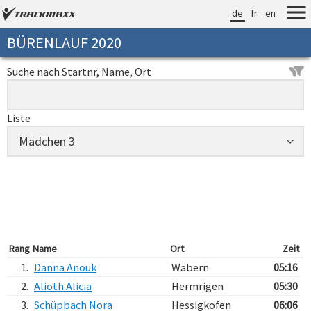
de
fr
en
BÜRENLAUF 2020
Suche nach Startnr, Name, Ort
Liste
Rang
Name
Ort
Zeit
1.
Danna Anouk
Wabern
05:16
2.
Alioth Alicia
Hermrigen
05:30
3.
Schüpbach Nora
Hessigkofen
06:06