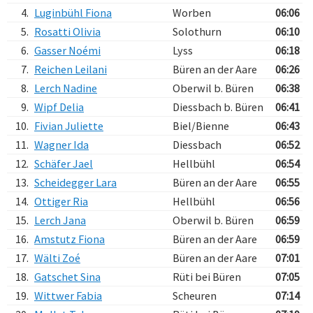
4.
Luginbühl Fiona
Worben
06:06
5.
Rosatti Olivia
Solothurn
06:10
6.
Gasser Noémi
Lyss
06:18
7.
Reichen Leilani
Büren an der Aare
06:26
8.
Lerch Nadine
Oberwil b. Büren
06:38
9.
Wipf Delia
Diessbach b. Büren
06:41
10.
Fivian Juliette
Biel/Bienne
06:43
11.
Wagner Ida
Diessbach
06:52
12.
Schäfer Jael
Hellbühl
06:54
13.
Scheidegger Lara
Büren an der Aare
06:55
14.
Ottiger Ria
Hellbühl
06:56
15.
Lerch Jana
Oberwil b. Büren
06:59
16.
Amstutz Fiona
Büren an der Aare
06:59
17.
Wälti Zoé
Büren an der Aare
07:01
18.
Gatschet Sina
Rüti bei Büren
07:05
19.
Wittwer Fabia
Scheuren
07:14