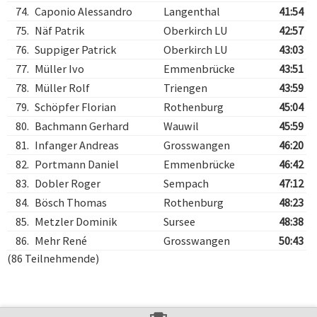
74.
Caponio Alessandro
Langenthal
41:54
75.
Näf Patrik
Oberkirch LU
42:57
76.
Suppiger Patrick
Oberkirch LU
43:03
77.
Müller Ivo
Emmenbrücke
43:51
78.
Müller Rolf
Triengen
43:59
79.
Schöpfer Florian
Rothenburg
45:04
80.
Bachmann Gerhard
Wauwil
45:59
81.
Infanger Andreas
Grosswangen
46:20
82.
Portmann Daniel
Emmenbrücke
46:42
83.
Dobler Roger
Sempach
47:12
84.
Bösch Thomas
Rothenburg
48:23
85.
Metzler Dominik
Sursee
48:38
86.
Mehr René
Grosswangen
50:43
(86 Teilnehmende)
Verarbeitungszeit: 11ms