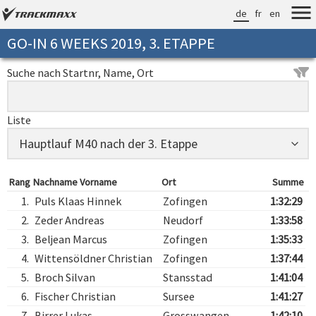
de
fr
en
GO-IN 6 WEEKS 2019, 3. ETAPPE
Suche nach Startnr, Name, Ort
Liste
Rang
Nachname Vorname
Ort
Summe
1.
Puls Klaas Hinnek
Zofingen
1:32:29
2.
Zeder Andreas
Neudorf
1:33:58
3.
Beljean Marcus
Zofingen
1:35:33
4.
Wittensöldner Christian
Zofingen
1:37:44
5.
Broch Silvan
Stansstad
1:41:04
6.
Fischer Christian
Sursee
1:41:27
7.
Birrer Lukas
Grosswangen
1:42:10