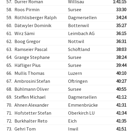
57.
Durrer Roman
Willisau
1:41:15
58.
Roos Pirmin
Sursee
33:30
59.
Röthlisberger Ralph
Dagmersellen
34:24
60.
Dätwyler Dominik
Bottenwil
35:27
61.
Wirz Sämi
Leimbach AG
36:15
62.
Boog Gregor
Nottwil
36:31
63.
Ramseier Pascal
Schöftland
38:03
64.
Grange Stephane
Sursee
38:24
65.
Häfliger Pius
Sursee
39:44
66.
Mullis Thomas
Luzern
40:10
67.
Ambrosini Stefan
Oftringen
40:27
68.
Bühlmann Oliver
Sursee
40:55
69.
Steffen Michael
Dagmersellen
41:12
70.
Ahnen Alexander
Emmenbrücke
41:31
71.
Hofstetter Stefan
Oberkirch LU
41:34
72.
Burkhalter Reto
Eich
41:35
73.
Gehri Tom
Inwil
41:51