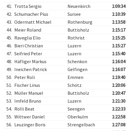
41.
Trotta Sergio
Neuenkirch
1:09:34
42.
Schumacher Pius
Sursee
1:10:39
43.
Odermatt Michael
Rothenburg
1:13:58
44.
Meier Roland
Buttisholz
1:15:17
45.
Raveglia Elio
Rothrist
1:15:25
46.
Bieri Christian
Luzern
1:15:27
47.
Seifried Peter
Luzern
1:15:40
48.
Häfliger Markus
Schenkon
1:16:04
49.
Ineichen Patrick
Gelfingen
1:16:07
50.
Peter Roli
Emmen
1:19:40
51.
Fischer Linus
Schötz
1:20:06
52.
Müller Manuel
Buttisholz
1:20:47
53.
Imfeld Bruno
Luzern
1:21:30
54.
Rölli Beat
Seengen
1:22:33
55.
Wittwer Daniel
Oberkulm
1:22:58
56.
Leuzinger Boris
Strengelbach
1:27:08