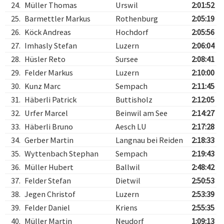
24.
Müller Thomas
Urswil
2:01:52
25.
Barmettler Markus
Rothenburg
2:05:19
26.
Köck Andreas
Hochdorf
2:05:56
27.
Imhasly Stefan
Luzern
2:06:04
28.
Hüsler Reto
Sursee
2:08:41
29.
Felder Markus
Luzern
2:10:00
30.
Kunz Marc
Sempach
2:11:45
31.
Häberli Patrick
Buttisholz
2:12:05
32.
Urfer Marcel
Beinwil am See
2:14:27
33.
Häberli Bruno
Aesch LU
2:17:28
34.
Gerber Martin
Langnau bei Reiden
2:18:33
35.
Wyttenbach Stephan
Sempach
2:19:43
36.
Müller Hubert
Ballwil
2:48:42
37.
Felder Stefan
Dietwil
2:50:53
38.
Jegen Christof
Luzern
2:53:39
39.
Felder Daniel
Kriens
2:55:35
40.
Müller Martin
Neudorf
1:09:13