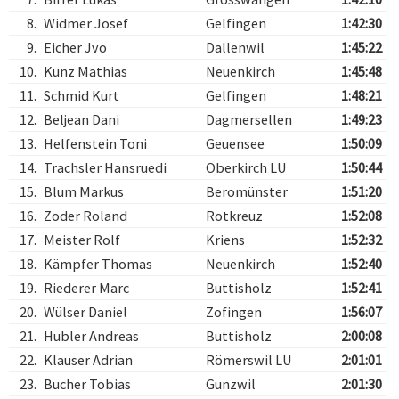
8.
Widmer Josef
Gelfingen
1:42:30
9.
Eicher Jvo
Dallenwil
1:45:22
10.
Kunz Mathias
Neuenkirch
1:45:48
11.
Schmid Kurt
Gelfingen
1:48:21
12.
Beljean Dani
Dagmersellen
1:49:23
13.
Helfenstein Toni
Geuensee
1:50:09
14.
Trachsler Hansruedi
Oberkirch LU
1:50:44
15.
Blum Markus
Beromünster
1:51:20
16.
Zoder Roland
Rotkreuz
1:52:08
17.
Meister Rolf
Kriens
1:52:32
18.
Kämpfer Thomas
Neuenkirch
1:52:40
19.
Riederer Marc
Buttisholz
1:52:41
20.
Wülser Daniel
Zofingen
1:56:07
21.
Hubler Andreas
Buttisholz
2:00:08
22.
Klauser Adrian
Römerswil LU
2:01:01
23.
Bucher Tobias
Gunzwil
2:01:30