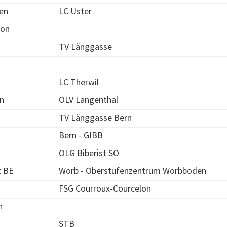
en
LC Uster
on
TV Länggasse
LC Therwil
n
OLV Langenthal
TV Länggasse Bern
Bern - GIBB
OLG Biberist SO
t BE
Worb - Oberstufenzentrum Worbboden
FSG Courroux-Courcelon
n
STB