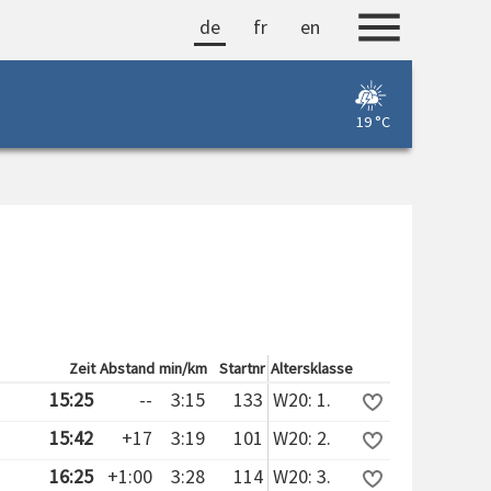
de
fr
en
19 °C
Zeit
Abstand
min/km
Startnr
Altersklasse
15:25
--
3:15
133
W20: 1.
15:42
+17
3:19
101
W20: 2.
16:25
+1:00
3:28
114
W20: 3.