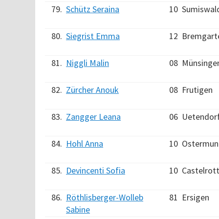
79.
Schütz Seraina
10
Sumiswal
80.
Siegrist Emma
12
Bremgarte
81.
Niggli Malin
08
Münsinge
82.
Zürcher Anouk
08
Frutigen
83.
Zangger Leana
06
Uetendor
84.
Hohl Anna
10
Ostermun
85.
Devincenti Sofia
10
Castelrot
86.
Röthlisberger-Wolleb
81
Ersigen
Sabine