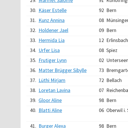
29.
Marmet Salome
91
Konolfing
30.
Käser Estelle
92
Bern
31.
Kunz Annina
08
Münsinge
32.
Holdener Jael
09
Bern
33.
Hermida Lia
12
Erlinsbac
34.
Urfer Lisa
08
Spiez
35.
Frutiger Lynn
02
Untersee
36.
Matter Brügger Sibylle
73
Bremgarte
37.
Lüthi Mirjam
72
Bellach
38.
Loretan Lavina
07
Reichenbac
39.
Gloor Aline
98
Bern
40.
Blatti Aline
06
Oberwil i. 
41.
Burger Alexa
98
Bern