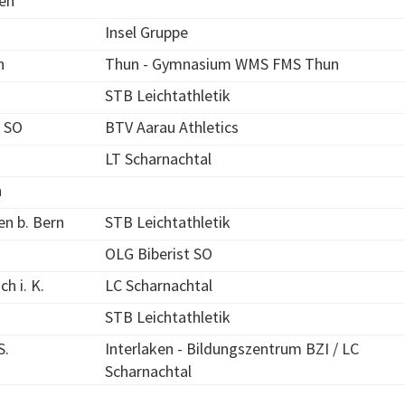
en
Insel Gruppe
n
Thun - Gymnasium WMS FMS Thun
STB Leichtathletik
h SO
BTV Aarau Athletics
LT Scharnachtal
n
n b. Bern
STB Leichtathletik
OLG Biberist SO
h i. K.
LC Scharnachtal
STB Leichtathletik
S.
Interlaken - Bildungszentrum BZI / LC
Scharnachtal