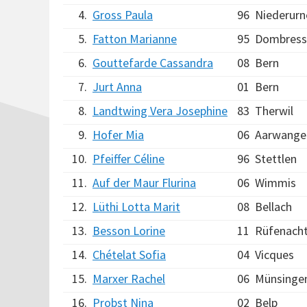
4.
Gross Paula
96
Niederurn
5.
Fatton Marianne
95
Dombress
6.
Gouttefarde Cassandra
08
Bern
7.
Jurt Anna
01
Bern
8.
Landtwing Vera Josephine
83
Therwil
9.
Hofer Mia
06
Aarwange
10.
Pfeiffer Céline
96
Stettlen
11.
Auf der Maur Flurina
06
Wimmis
12.
Lüthi Lotta Marit
08
Bellach
13.
Besson Lorine
11
Rüfenach
14.
Chételat Sofia
04
Vicques
15.
Marxer Rachel
06
Münsinge
16.
Probst Nina
02
Belp