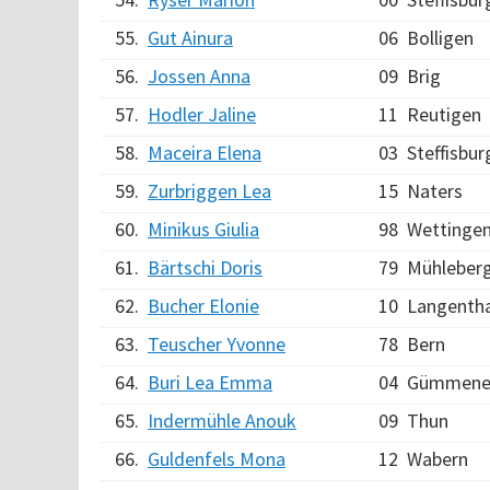
55.
Gut Ainura
06
Bolligen
56.
Jossen Anna
09
Brig
57.
Hodler Jaline
11
Reutigen
58.
Maceira Elena
03
Steffisbur
59.
Zurbriggen Lea
15
Naters
60.
Minikus Giulia
98
Wettinge
61.
Bärtschi Doris
79
Mühleber
62.
Bucher Elonie
10
Langentha
63.
Teuscher Yvonne
78
Bern
64.
Buri Lea Emma
04
Gümmene
65.
Indermühle Anouk
09
Thun
66.
Guldenfels Mona
12
Wabern