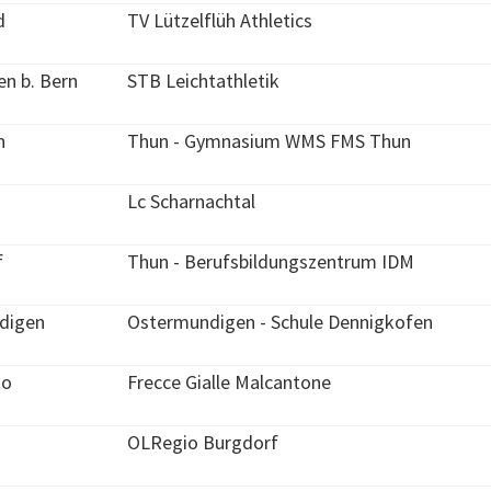
d
TV Lützelflüh Athletics
n b. Bern
STB Leichtathletik
n
Thun - Gymnasium WMS FMS Thun
Lc Scharnachtal
f
Thun - Berufsbildungszentrum IDM
digen
Ostermundigen - Schule Dennigkofen
to
Frecce Gialle Malcantone
OLRegio Burgdorf