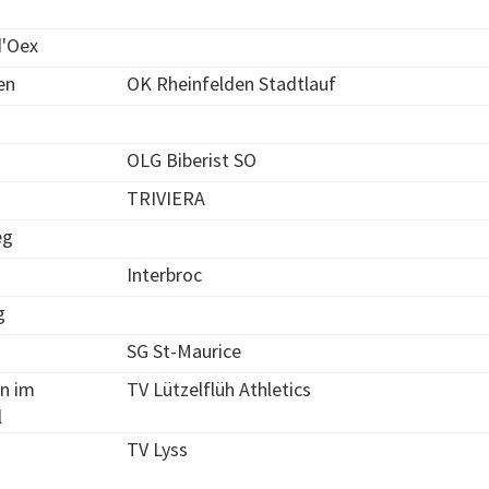
d'Oex
en
OK Rheinfelden Stadtlauf
OLG Biberist SO
TRIVIERA
eg
Interbroc
g
SG St-Maurice
n im
TV Lützelflüh Athletics
l
TV Lyss