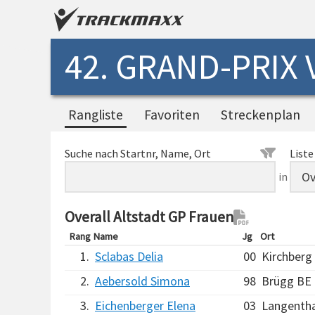
42. GRAND-PRIX
Rangliste
Favoriten
Streckenplan
Suche nach Startnr, Name, Ort
Liste
in
Overall Altstadt GP Frauen
Rang
Name
Jg
Ort
1.
Sclabas Delia
00
Kirchberg
2.
Aebersold Simona
98
Brügg BE
3.
Eichenberger Elena
03
Langentha