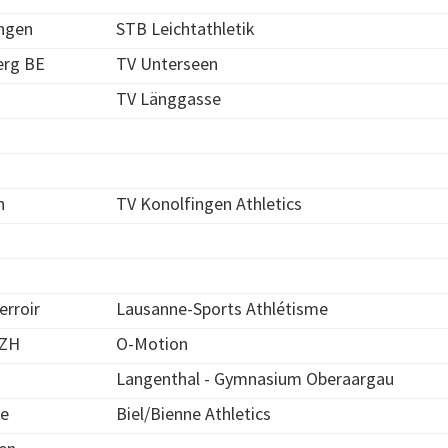
ngen
STB Leichtathletik
erg BE
TV Unterseen
TV Länggasse
n
TV Konolfingen Athletics
Terroir
Lausanne-Sports Athlétisme
 ZH
O-Motion
Langenthal - Gymnasium Oberaargau
ne
Biel/Bienne Athletics