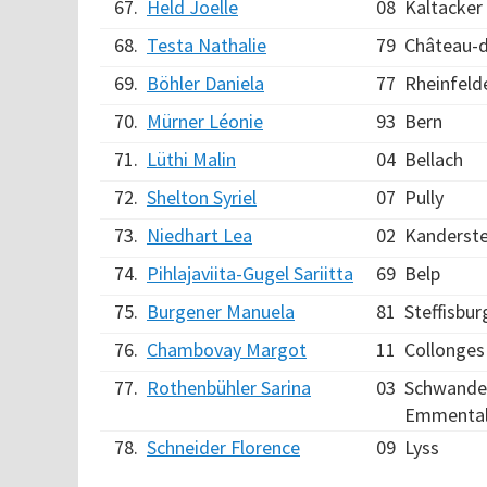
67.
Held Joelle
08
Kaltacker
68.
Testa Nathalie
79
Château-
69.
Böhler Daniela
77
Rheinfeld
70.
Mürner Léonie
93
Bern
71.
Lüthi Malin
04
Bellach
72.
Shelton Syriel
07
Pully
73.
Niedhart Lea
02
Kanderst
74.
Pihlajaviita-Gugel Sariitta
69
Belp
75.
Burgener Manuela
81
Steffisbur
76.
Chambovay Margot
11
Collonges
77.
Rothenbühler Sarina
03
Schwande
Emmenta
78.
Schneider Florence
09
Lyss