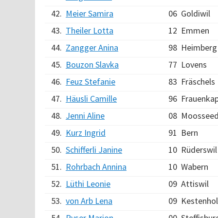
42.
Meier Samira
06
Goldiwil
43.
Theiler Lotta
12
Emmen
44.
Zangger Anina
98
Heimberg
45.
Bouzon Slavka
77
Lovens
46.
Feuz Stefanie
83
Fräschels
47.
Häusli Camille
96
Frauenkap
48.
Jenni Aline
08
Moosseed
49.
Kurz Ingrid
91
Bern
50.
Schifferli Janine
10
Rüderswil
51.
Rohrbach Annina
10
Wabern
52.
Lüthi Leonie
09
Attiswil
53.
von Arb Lena
09
Kestenhol
54.
Ryser Marion
00
Steffisbur