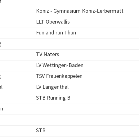
Köniz - Gymnasium Köniz-Lerbermatt
LLT Oberwallis
Fun and run Thun
g
TV Naters
n
LV Wettingen-Baden
g
TSV Frauenkappelen
l
LV Langenthal
STB Running B
n
STB