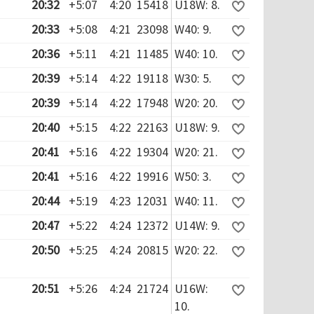
20:32
+5:07
4:20
15418
U18W: 8.
20:33
+5:08
4:21
23098
W40: 9.
20:36
+5:11
4:21
11485
W40: 10.
20:39
+5:14
4:22
19118
W30: 5.
20:39
+5:14
4:22
17948
W20: 20.
20:40
+5:15
4:22
22163
U18W: 9.
20:41
+5:16
4:22
19304
W20: 21.
20:41
+5:16
4:22
19916
W50: 3.
20:44
+5:19
4:23
12031
W40: 11.
20:47
+5:22
4:24
12372
U14W: 9.
20:50
+5:25
4:24
20815
W20: 22.
20:51
+5:26
4:24
21724
U16W:
10.