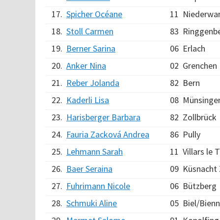
17.
Spicher Océane
11
Niederwa
18.
Stoll Carmen
83
Ringgenb
19.
Berner Sarina
06
Erlach
20.
Anker Nina
02
Grenchen
21.
Reber Jolanda
82
Bern
22.
Kaderli Lisa
08
Münsinge
23.
Harisberger Barbara
82
Zollbrück
24.
Fauria Zacková Andrea
86
Pully
25.
Lehmann Sarah
11
Villars le 
26.
Baer Seraina
09
Küsnacht
27.
Fuhrimann Nicole
06
Bützberg
28.
Schmuki Aline
05
Biel/Bien