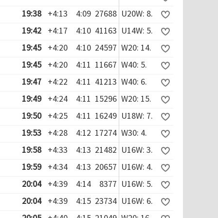
19:38
+4:13
4:09
27688
U20W: 8.
19:42
+4:17
4:10
41163
U14W: 5.
19:45
+4:20
4:10
24597
W20: 14.
19:45
+4:20
4:11
11667
W40: 5.
19:47
+4:22
4:11
41213
W40: 6.
19:49
+4:24
4:11
15296
W20: 15.
19:50
+4:25
4:11
16249
U18W: 7.
19:53
+4:28
4:12
17274
W30: 4.
19:58
+4:33
4:13
21482
U16W: 3.
19:59
+4:34
4:13
20657
U16W: 4.
20:04
+4:39
4:14
8377
U16W: 5.
20:04
+4:39
4:15
23734
U16W: 6.
20:05
+4:40
4:15
21049
W20: 16.