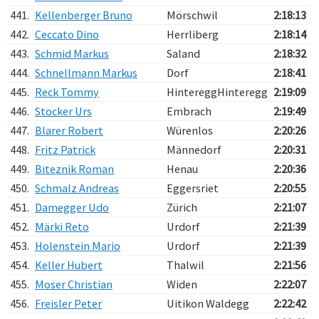
441.
Kellenberger Bruno
Mörschwil
2:18:13
442.
Ceccato Dino
Herrliberg
2:18:14
443.
Schmid Markus
Saland
2:18:32
444.
Schnellmann Markus
Dorf
2:18:41
445.
Reck Tommy
HintereggHinteregg
2:19:09
446.
Stocker Urs
Embrach
2:19:49
447.
Blarer Robert
Würenlos
2:20:26
448.
Fritz Patrick
Männedorf
2:20:31
449.
Biteznik Roman
Henau
2:20:36
450.
Schmalz Andreas
Eggersriet
2:20:55
451.
Damegger Udo
Zürich
2:21:07
452.
Märki Reto
Urdorf
2:21:39
453.
Holenstein Mario
Urdorf
2:21:39
454.
Keller Hubert
Thalwil
2:21:56
455.
Moser Christian
Widen
2:22:07
456.
Freisler Peter
Uitikon Waldegg
2:22:42