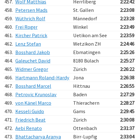
457.
Wolf Matthias
Herrliberg
2:22:42
458.
Petersen Mads
St. Gallen
2:23:08
459.
Wüthrich Rolf
Männedorf
2:23:28
460.
Frei Roger
Winkel
2:23:49
461.
Kircher Patrick
Uetikon am See
2:23:59
462.
Lenz Stefan
Wetzikon ZH
2:24:46
463.
Bosshard Jakob
Ebmatingen
2:25:26
464.
Galeuchet David
8180 Bülach
2:25:27
465.
Widmer Gregor
Zürich
2:26:22
466.
Hartmann Roland-Hardy
Jona
2:26:38
467.
Bosshard Marcel
Hittnau
2:26:55
468.
Petrovic Krunoslav
Baden
2:27:29
469.
von Känel Marco
Thierachern
2:28:27
470.
Kesseli Guido
Gams
2:29:45
471.
Friedrich Beat
Zürich
2:30:08
472.
Aebi Renato
Ottenbach
2:31:37
473.
Bhattacharya Aranya
Birr-Lupfig
2:33:04