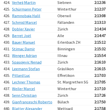
424.
Verheij Martin
Siebnen
2:12:36
425.
Schürmann Peter
Winterthur
2:12:37
426.
Ramnobaja Halil
Oberwil
2:13:08
427.
Schmid Marcel
Fällanden
2:13:13
428.
Dobler Xavier
Zürich
2:14:34
429.
Berret Joël
Alle
2:14:47
430.
Bauer Manuel
Erlenbach ZH
2:15:12
431.
Stimac Damir
Binningen
2:15:32
432.
Wenger Adrian
Illnau
2:15:54
433.
Spasojevic Nenad
Zürich
2:16:10
434.
Leemann Stefan
Gräslikon
2:16:15
435.
Pillard Luc
Effretikon
2:17:03
436.
Lechner Thomas
St. Margrethen SG
2:17:05
437.
Weiler Marcel
Winterthur
2:17:10
438.
Senn Christian
Zürich
2:17:26
439.
Gianfranceschi Roberto
Bülach
2:17:50
440.
Blatter Alexander
Wettswil
2:17:58