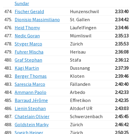
Sundar
474.
Fischer Gerald
Hunzenschwil
2:33:40
475.
Dionisio Massimiliano
St. Gallen
2:34:42
476.
Heid Thomy
Läufelfingen
2:34:46
477.
Nedic Goran
Mümliswil
2:35:13
478.
Styger Marco
Zürich
2:35:53
479.
Fuhrer Mischa
Herisau
2:36:08
480.
Graf Stephan
Stäfa
2:36:12
481.
Kägi Martin
Dussnang
2:37:39
482.
Berger Thomas
Kloten
2:39:46
483.
Sarescia Marco
Fällanden
2:40:40
484.
Ammann Paolo
Arbedo
2:42:33
485.
Barraud Jérôme
Effretikon
2:42:35
486.
Lienin Stephan
Altdorf UR
2:43:03
487.
Chatelain Olivier
Schwerzenbach
2:45:45
488.
Goldstein Marky
Zürich
2:46:42
489.
Speich Heiner
Zürich
2:50:25