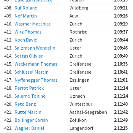
408.
Ruf Roland
Wildberg
2:09:21
409.
Nef Martin
Auw
2:09:26
410.
Wasmer Matthias
Zürich
2:09:29
411.
Wirz Thomas
Rothrist
2:09:37
412.
Koch David
Zürich
2:09:44
413.
Salzmann Wendelin
Uster
2:09:46
414.
Sottas Olivier
Zürich
2:09:49
415.
Weckemann Thomas
Greifensee
2:10:35
416.
Schlüssel Martin
Greifensee
2:10:41
417.
Nyffenegger Thomas
Esslingen
2:11:01
418.
Perrot Patrick
Uster
2:11:14
419.
Salerno Tonino
Uznach
2:11:24
420.
Reto Benz
Winterthur
2:11:40
421.
Rutte Martin
Aathal-Seegräben
2:11:42
422.
Bollinger Corsin
Zollikon
2:11:49
423.
Wagner Daniel
Langendorf
2:12:15