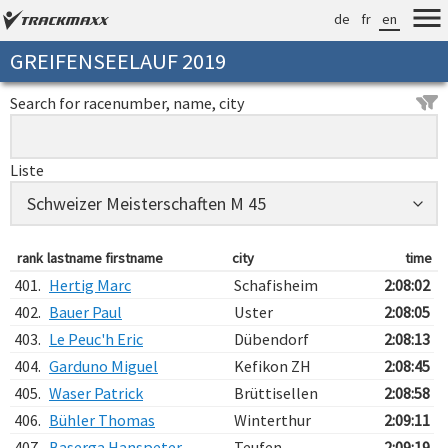
de
fr
en
GREIFENSEELAUF 2019
Search for racenumber, name, city
Liste
rank
lastname firstname
city
time
401.
Hertig Marc
Schafisheim
2:08:02
402.
Bauer Paul
Uster
2:08:05
403.
Le Peuc'h Eric
Dübendorf
2:08:13
404.
Garduno Miguel
Kefikon ZH
2:08:45
405.
Waser Patrick
Brüttisellen
2:08:58
406.
Bühler Thomas
Winterthur
2:09:11
407.
Baserga Hanspeter
Teufen
2:09:19