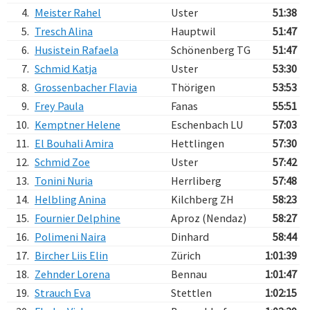
4.
Meister Rahel
Uster
51:38
5.
Tresch Alina
Hauptwil
51:47
6.
Husistein Rafaela
Schönenberg TG
51:47
7.
Schmid Katja
Uster
53:30
8.
Grossenbacher Flavia
Thörigen
53:53
9.
Frey Paula
Fanas
55:51
10.
Kemptner Helene
Eschenbach LU
57:03
11.
El Bouhali Amira
Hettlingen
57:30
12.
Schmid Zoe
Uster
57:42
13.
Tonini Nuria
Herrliberg
57:48
14.
Helbling Anina
Kilchberg ZH
58:23
15.
Fournier Delphine
Aproz (Nendaz)
58:27
16.
Polimeni Naira
Dinhard
58:44
17.
Bircher Liis Elin
Zürich
1:01:39
18.
Zehnder Lorena
Bennau
1:01:47
19.
Strauch Eva
Stettlen
1:02:15