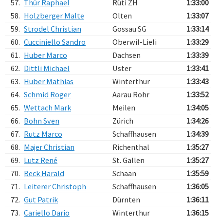
57.
Thür Raphael
Rüti ZH
1:33:00
58.
Holzberger Malte
Olten
1:33:07
59.
Strodel Christian
Gossau SG
1:33:14
60.
Cucciniello Sandro
Oberwil-Lieli
1:33:29
61.
Huber Marco
Dachsen
1:33:39
62.
Dittli Michael
Uster
1:33:41
63.
Huber Mathias
Winterthur
1:33:43
64.
Schmid Roger
Aarau Rohr
1:33:52
65.
Wettach Mark
Meilen
1:34:05
66.
Bohn Sven
Zürich
1:34:26
67.
Rutz Marco
Schaffhausen
1:34:39
68.
Majer Christian
Richenthal
1:35:27
69.
Lutz René
St. Gallen
1:35:27
70.
Beck Harald
Schaan
1:35:59
71.
Leiterer Christoph
Schaffhausen
1:36:05
72.
Gut Patrik
Dürnten
1:36:11
73.
Cariello Dario
Winterthur
1:36:15