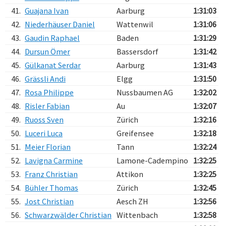
41.
Guajana Ivan
Aarburg
1:31:03
42.
Niederhäuser Daniel
Wattenwil
1:31:06
43.
Gaudin Raphael
Baden
1:31:29
44.
Dursun Ömer
Bassersdorf
1:31:42
45.
Gülkanat Serdar
Aarburg
1:31:43
46.
Grässli Andi
Elgg
1:31:50
47.
Rosa Philippe
Nussbaumen AG
1:32:02
48.
Risler Fabian
Au
1:32:07
49.
Ruoss Sven
Zürich
1:32:16
50.
Luceri Luca
Greifensee
1:32:18
51.
Meier Florian
Tann
1:32:24
52.
Lavigna Carmine
Lamone-Cadempino
1:32:25
53.
Franz Christian
Attikon
1:32:25
54.
Bühler Thomas
Zürich
1:32:45
55.
Jost Christian
Aesch ZH
1:32:56
56.
Schwarzwälder Christian
Wittenbach
1:32:58