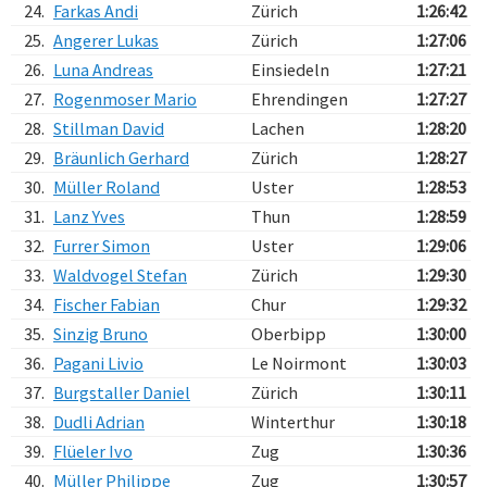
24.
Farkas Andi
Zürich
1:26:42
25.
Angerer Lukas
Zürich
1:27:06
26.
Luna Andreas
Einsiedeln
1:27:21
27.
Rogenmoser Mario
Ehrendingen
1:27:27
28.
Stillman David
Lachen
1:28:20
29.
Bräunlich Gerhard
Zürich
1:28:27
30.
Müller Roland
Uster
1:28:53
31.
Lanz Yves
Thun
1:28:59
32.
Furrer Simon
Uster
1:29:06
33.
Waldvogel Stefan
Zürich
1:29:30
34.
Fischer Fabian
Chur
1:29:32
35.
Sinzig Bruno
Oberbipp
1:30:00
36.
Pagani Livio
Le Noirmont
1:30:03
37.
Burgstaller Daniel
Zürich
1:30:11
38.
Dudli Adrian
Winterthur
1:30:18
39.
Flüeler Ivo
Zug
1:30:36
40.
Müller Philippe
Zug
1:30:57