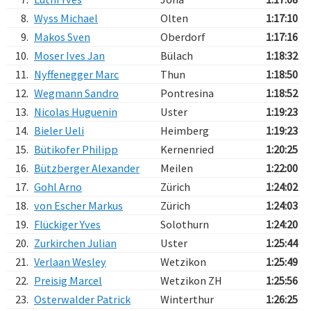
8.
Wyss Michael
Olten
1:17:10
9.
Makos Sven
Oberdorf
1:17:16
10.
Moser Ives Jan
Bülach
1:18:32
11.
Nyffenegger Marc
Thun
1:18:50
12.
Wegmann Sandro
Pontresina
1:18:52
13.
Nicolas Huguenin
Uster
1:19:23
14.
Bieler Ueli
Heimberg
1:19:23
15.
Bütikofer Philipp
Kernenried
1:20:25
16.
Bützberger Alexander
Meilen
1:22:00
17.
Gohl Arno
Zürich
1:24:02
18.
von Escher Markus
Zürich
1:24:03
19.
Flückiger Yves
Solothurn
1:24:20
20.
Zurkirchen Julian
Uster
1:25:44
21.
Verlaan Wesley
Wetzikon
1:25:49
22.
Preisig Marcel
Wetzikon ZH
1:25:56
23.
Osterwalder Patrick
Winterthur
1:26:25