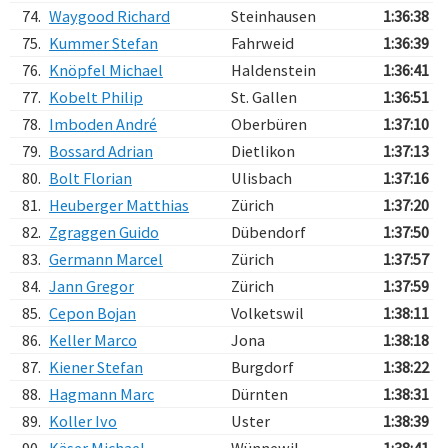
74.
Waygood Richard
Steinhausen
1:36:38
75.
Kummer Stefan
Fahrweid
1:36:39
76.
Knöpfel Michael
Haldenstein
1:36:41
77.
Kobelt Philip
St. Gallen
1:36:51
78.
Imboden André
Oberbüren
1:37:10
79.
Bossard Adrian
Dietlikon
1:37:13
80.
Bolt Florian
Ulisbach
1:37:16
81.
Heuberger Matthias
Zürich
1:37:20
82.
Zgraggen Guido
Dübendorf
1:37:50
83.
Germann Marcel
Zürich
1:37:57
84.
Jann Gregor
Zürich
1:37:59
85.
Cepon Bojan
Volketswil
1:38:11
86.
Keller Marco
Jona
1:38:18
87.
Kiener Stefan
Burgdorf
1:38:22
88.
Hagmann Marc
Dürnten
1:38:31
89.
Koller Ivo
Uster
1:38:39