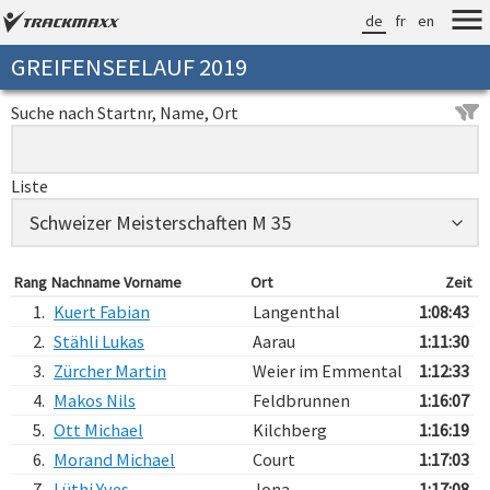
de
fr
en
GREIFENSEELAUF 2019
Suche nach Startnr, Name, Ort
Liste
Rang
Nachname Vorname
Ort
Zeit
1.
Kuert Fabian
Langenthal
1:08:43
2.
Stähli Lukas
Aarau
1:11:30
3.
Zürcher Martin
Weier im Emmental
1:12:33
4.
Makos Nils
Feldbrunnen
1:16:07
5.
Ott Michael
Kilchberg
1:16:19
6.
Morand Michael
Court
1:17:03
7.
Lüthi Yves
Jona
1:17:08