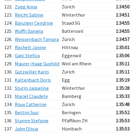
122.
Zogg Anna
Zürich
1:34:50
123.
Reicht Sabine
Winterthur
1:34:51
124.
Bänziger Cendrine
Staad SG
1:34:55
125.
Wuffli Daniela
Balterswil
1:34:55
126.
Weissenbach Tamara
Zürich
1:34:57
127.
Rochelt Janine
Hittnau
1:35:01
128.
Gajic Stefica
Eggenwil
1:35:06
129.
Maurer-Haag Gunhild
Weil am Rhein
1:35:11
130.
Gutzwiller Karin
Zürich
1:35:11
131.
Kaltenbach Doris
Egg
1:35:19
132.
Sturm Jaqueline
Winterthur
1:35:28
133.
Maciel Claudete
Bamberg
1:35:33
134.
Roux Catherine
Zürich
1:35:48
135.
Bettini Susi
Beringen
1:35:52
136.
Stamm Stefanie
Pfäffikon ZH
1:35:53
137.
Jahn Olivia
Hünibach
1:35:53