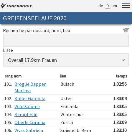
de
fr
en
GREIFENSEELAUF 2020
Recherche par dossard, nom, lieu
Liste
rang
nom
lieu
temps
101.
Broglie Däppen
Bülach
1:32:56
Martina
102.
Koller Gabriela
Uster
1:33:04
103.
Wild Salome
Ennenda
1:33:05
104.
Kempf Elin
Winterthur
1:33:05
105.
Oberle Corinna
Zürich
1:33:09
106.
Wyss Gabriela
Spiegel b. Bern
1:33:10