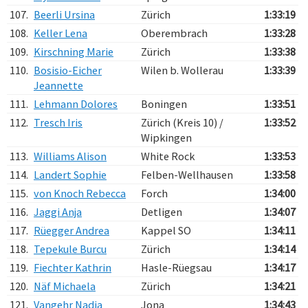
107.
Beerli Ursina
Zürich
1:33:19
108.
Keller Lena
Oberembrach
1:33:28
109.
Kirschning Marie
Zürich
1:33:38
110.
Bosisio-Eicher
Wilen b. Wollerau
1:33:39
Jeannette
111.
Lehmann Dolores
Boningen
1:33:51
112.
Tresch Iris
Zürich (Kreis 10) /
1:33:52
Wipkingen
113.
Williams Alison
White Rock
1:33:53
114.
Landert Sophie
Felben-Wellhausen
1:33:58
115.
von Knoch Rebecca
Forch
1:34:00
116.
Jaggi Anja
Detligen
1:34:07
117.
Rüegger Andrea
Kappel SO
1:34:11
118.
Tepekule Burcu
Zürich
1:34:14
119.
Fiechter Kathrin
Hasle-Rüegsau
1:34:17
120.
Näf Michaela
Zürich
1:34:21
121.
Vangehr Nadia
Jona
1:34:43