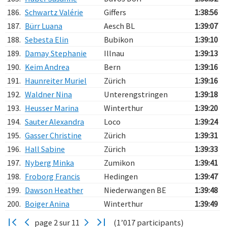
186.
Schwartz Valérie
Giffers
1:38:56
187.
Bürr Luana
Aesch BL
1:39:07
188.
Sebesta Elin
Bubikon
1:39:10
189.
Damay Stephanie
Illnau
1:39:13
190.
Keim Andrea
Bern
1:39:16
191.
Haunreiter Muriel
Zürich
1:39:16
192.
Waldner Nina
Unterengstringen
1:39:18
193.
Heusser Marina
Winterthur
1:39:20
194.
Sauter Alexandra
Loco
1:39:24
195.
Gasser Christine
Zürich
1:39:31
196.
Hall Sabine
Zürich
1:39:33
197.
Nyberg Minka
Zumikon
1:39:41
198.
Froborg Francis
Hedingen
1:39:47
199.
Dawson Heather
Niederwangen BE
1:39:48
200.
Boiger Anina
Winterthur
1:39:49
page 2 sur 11
(1’017 participants)