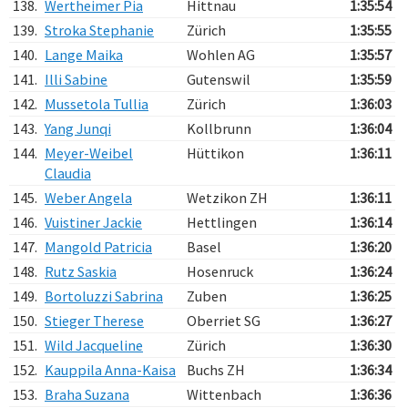
138.
Wertheimer Pia
Hittnau
1:35:54
139.
Stroka Stephanie
Zürich
1:35:55
140.
Lange Maika
Wohlen AG
1:35:57
141.
Illi Sabine
Gutenswil
1:35:59
142.
Mussetola Tullia
Zürich
1:36:03
143.
Yang Junqi
Kollbrunn
1:36:04
144.
Meyer-Weibel
Hüttikon
1:36:11
Claudia
145.
Weber Angela
Wetzikon ZH
1:36:11
146.
Vuistiner Jackie
Hettlingen
1:36:14
147.
Mangold Patricia
Basel
1:36:20
148.
Rutz Saskia
Hosenruck
1:36:24
149.
Bortoluzzi Sabrina
Zuben
1:36:25
150.
Stieger Therese
Oberriet SG
1:36:27
151.
Wild Jacqueline
Zürich
1:36:30
152.
Kauppila Anna-Kaisa
Buchs ZH
1:36:34
153.
Braha Suzana
Wittenbach
1:36:36