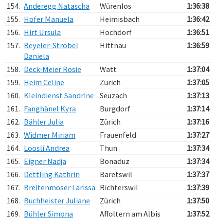
154.
Anderegg Natascha
Würenlos
1:36:38
155.
Hofer Manuela
Heimisbach
1:36:42
156.
Hirt Ursula
Hochdorf
1:36:51
157.
Beyeler-Strobel
Hittnau
1:36:59
Daniela
158.
Deck-Meier Rosie
Watt
1:37:04
159.
Heim Celine
Zürich
1:37:05
160.
Kleindienst Sandrine
Seuzach
1:37:13
161.
Fanghänel Kyra
Burgdorf
1:37:14
162.
Bähler Julia
Zürich
1:37:16
163.
Widmer Miriam
Frauenfeld
1:37:27
164.
Loosli Andrea
Thun
1:37:34
165.
Eigner Nadja
Bonaduz
1:37:34
166.
Dettling Kathrin
Bäretswil
1:37:37
167.
Breitenmoser Larissa
Richterswil
1:37:39
168.
Buchheister Juliane
Zürich
1:37:50
169.
Bühler Simona
Affoltern am Albis
1:37:52