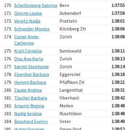
170.
Schellenberg Sabrina
Bern
1:37:55
171.
Gloyne Louise
Dubendorf
1:37:58
172.
Venetz Nadja
Pratteln
1:38:01
173.
Schneider Monica
Kilchberg ZH
1:38:06
174.
Cunier Anne-
Zürich
1:38:08
Catherine
175.
Krall Cornelia
Sumiswald
1:38:11
176.
Diaz Ana Karla
Zurich
1:38:13
177.
Sigrist Stephanie
Zürich
1:38:14
178.
Eisenhut Barbara
Eggersriet
1:38:18
179.
Hemmi Barbara
Pfäffikon ZH
1:38:21
180.
Zaugg Andrea
Langenthal
1:38:31
181.
Tüscher Barbara
Oberhasli
1:38:42
182.
Arquint Regina
Meilen
1:38:48
183.
Nadig Seraina
Rüschlikon
1:38:48
184.
Bosshard Evelyn
Uster
1:38:49
185.
Huber Susanne
Davos Dorf
1:38:52