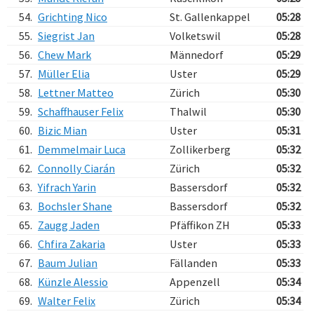
54.
Grichting Nico
St. Gallenkappel
05:28
55.
Siegrist Jan
Volketswil
05:28
56.
Chew Mark
Männedorf
05:29
57.
Müller Elia
Uster
05:29
58.
Lettner Matteo
Zürich
05:30
59.
Schaffhauser Felix
Thalwil
05:30
60.
Bizic Mian
Uster
05:31
61.
Demmelmair Luca
Zollikerberg
05:32
62.
Connolly Ciarán
Zürich
05:32
63.
Yifrach Yarin
Bassersdorf
05:32
63.
Bochsler Shane
Bassersdorf
05:32
65.
Zaugg Jaden
Pfäffikon ZH
05:33
66.
Chfira Zakaria
Uster
05:33
67.
Baum Julian
Fällanden
05:33
68.
Künzle Alessio
Appenzell
05:34
69.
Walter Felix
Zürich
05:34