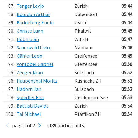
87.
Tenger Levio
Zürich
05:44
88.
Bourdon Arthur
Dübendorf
05:44
89.
Buddeberg Ennio
Uster
05:44
90.
Christe Luan
Thalwil
05:45
91.
Hubli Gian
Wil ZH
05:47
92.
Sauerwald Livio
Nänikon
05:48
93.
Gähler Leon
Greifensee
05:49
94.
Vontobel Gabriel
Greifensee
05:50
95.
Zenger Nino
Sulzbach
05:52
96.
Haupenthal Moritz
Küsnacht ZH
05:52
97.
Hadorn Jan
Sulzbach
05:52
98.
Spindler Elia
Uetikon am See
05:53
99.
Battisti Davide
Zürich
05:54
100.
Tal Michael
Pfäffikon ZH
05:54
page 1 of 2
(189 participants)
Verarbeitungszeit: 25ms