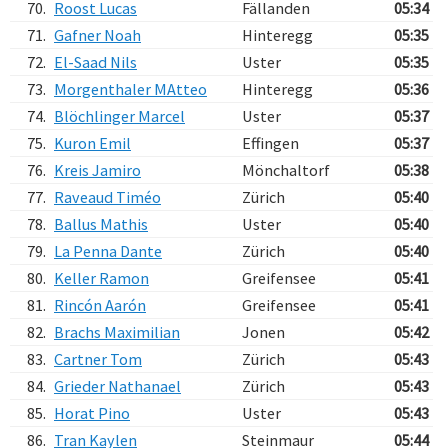
70.
Roost Lucas
Fällanden
05:34
71.
Gafner Noah
Hinteregg
05:35
72.
El-Saad Nils
Uster
05:35
73.
Morgenthaler MAtteo
Hinteregg
05:36
74.
Blöchlinger Marcel
Uster
05:37
75.
Kuron Emil
Effingen
05:37
76.
Kreis Jamiro
Mönchaltorf
05:38
77.
Raveaud Timéo
Zürich
05:40
78.
Ballus Mathis
Uster
05:40
79.
La Penna Dante
Zürich
05:40
80.
Keller Ramon
Greifensee
05:41
81.
Rincón Aarón
Greifensee
05:41
82.
Brachs Maximilian
Jonen
05:42
83.
Cartner Tom
Zürich
05:43
84.
Grieder Nathanael
Zürich
05:43
85.
Horat Pino
Uster
05:43
86.
Tran Kaylen
Steinmaur
05:44