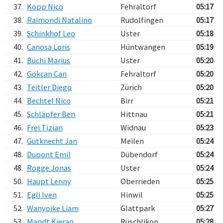
37.
Kopp Nico
Fehraltorf
05:17
38.
Raimondi Natalino
Rudolfingen
05:17
39.
Schinkhof Leo
Uster
05:18
40.
Canosa Loris
Hüntwangen
05:19
41.
Büchi Marius
Uster
05:20
42.
Gökcan Can
Fehraltorf
05:20
43.
Teitler Diego
Zürich
05:20
44.
Bechtel Nico
Birr
05:21
45.
Schläpfer Ben
Hittnau
05:21
46.
Frei Tizian
Widnau
05:23
47.
Gutknecht Jan
Meilen
05:24
48.
Dupont Emil
Dübendorf
05:24
48.
Rogge Jonas
Uster
05:24
50.
Haupt Lenny
Oberrieden
05:25
51.
Egli Iven
Hinwil
05:25
52.
Wanyoike Liam
Glattpark
05:27
53.
Mandt Kieran
Rüschlikon
05:28