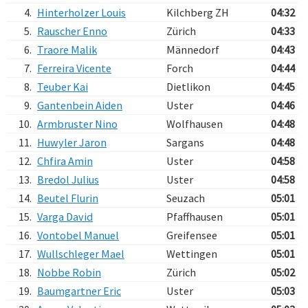
4.
Hinterholzer Louis
Kilchberg ZH
04:32
5.
Rauscher Enno
Zürich
04:33
6.
Traore Malik
Männedorf
04:43
7.
Ferreira Vicente
Forch
04:44
8.
Teuber Kai
Dietlikon
04:45
9.
Gantenbein Aiden
Uster
04:46
10.
Armbruster Nino
Wolfhausen
04:48
11.
Huwyler Jaron
Sargans
04:48
12.
Chfira Amin
Uster
04:58
13.
Bredol Julius
Uster
04:58
14.
Beutel Flurin
Seuzach
05:01
15.
Varga David
Pfaffhausen
05:01
16.
Vontobel Manuel
Greifensee
05:01
17.
Wullschleger Mael
Wettingen
05:01
18.
Nobbe Robin
Zürich
05:02
19.
Baumgartner Eric
Uster
05:03