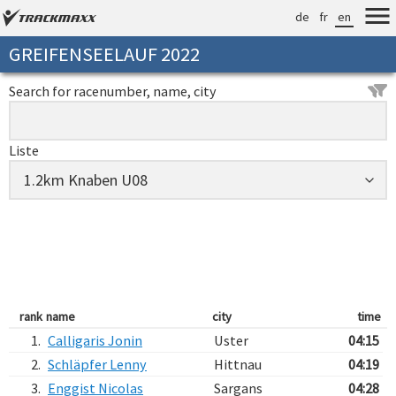
de
fr
en
GREIFENSEELAUF 2022
Search for racenumber, name, city
Liste
rank
name
city
time
1.
Calligaris Jonin
Uster
04:15
2.
Schläpfer Lenny
Hittnau
04:19
3.
Enggist Nicolas
Sargans
04:28