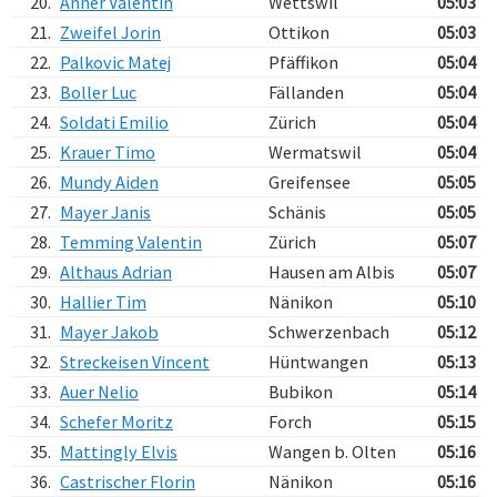
20.
Anner Valentin
Wettswil
05:03
21.
Zweifel Jorin
Ottikon
05:03
22.
Palkovic Matej
Pfäffikon
05:04
23.
Boller Luc
Fällanden
05:04
24.
Soldati Emilio
Zürich
05:04
25.
Krauer Timo
Wermatswil
05:04
26.
Mundy Aiden
Greifensee
05:05
27.
Mayer Janis
Schänis
05:05
28.
Temming Valentin
Zürich
05:07
29.
Althaus Adrian
Hausen am Albis
05:07
30.
Hallier Tim
Nänikon
05:10
31.
Mayer Jakob
Schwerzenbach
05:12
32.
Streckeisen Vincent
Hüntwangen
05:13
33.
Auer Nelio
Bubikon
05:14
34.
Schefer Moritz
Forch
05:15
35.
Mattingly Elvis
Wangen b. Olten
05:16
36.
Castrischer Florin
Nänikon
05:16