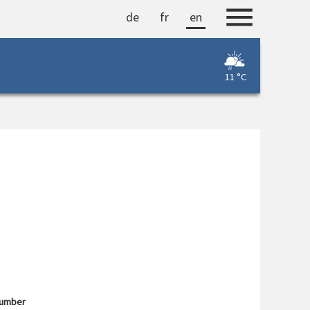
de
fr
en
11 °C
number