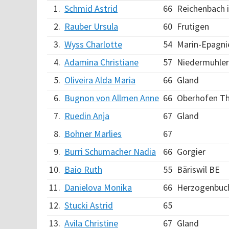
1.
Schmid Astrid
66
Reichenbach i
2.
Rauber Ursula
60
Frutigen
3.
Wyss Charlotte
54
Marin-Epagni
4.
Adamina Christiane
57
Niedermuhle
5.
Oliveira Alda Maria
66
Gland
6.
Bugnon von Allmen Anne
66
Oberhofen Th
7.
Ruedin Anja
67
Gland
8.
Bohner Marlies
67
9.
Burri Schumacher Nadia
66
Gorgier
10.
Baio Ruth
55
Bäriswil BE
11.
Danielova Monika
66
Herzogenbuc
12.
Stucki Astrid
65
13.
Avila Christine
67
Gland