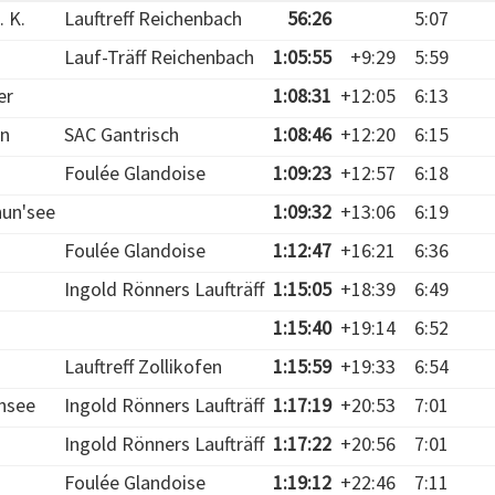
. K.
Lauftreff Reichenbach
56:26
5:07
Lauf-Träff Reichenbach
1:05:55
+9:29
5:59
er
1:08:31
+12:05
6:13
rn
SAC Gantrisch
1:08:46
+12:20
6:15
Foulée Glandoise
1:09:23
+12:57
6:18
un'see
1:09:32
+13:06
6:19
Foulée Glandoise
1:12:47
+16:21
6:36
Ingold Rönners Laufträff
1:15:05
+18:39
6:49
1:15:40
+19:14
6:52
Lauftreff Zollikofen
1:15:59
+19:33
6:54
hsee
Ingold Rönners Laufträff
1:17:19
+20:53
7:01
Ingold Rönners Laufträff
1:17:22
+20:56
7:01
Foulée Glandoise
1:19:12
+22:46
7:11