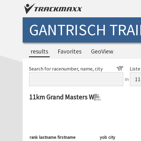
GANTRISCH TRAI
results
Favorites
GeoView
Search for racenumber, name, city
Liste
in
11km Grand Masters W
rank
lastname firstname
yob
city